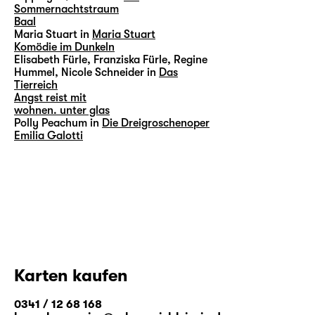
Sommernachtstraum
Baal
Maria Stuart in
Maria Stuart
Komödie im Dunkeln
Elisabeth Fürle, Franziska Fürle, Regine
Hummel, Nicole Schneider in
Das
Tierreich
Angst reist mit
wohnen. unter glas
Polly Peachum in
Die Dreigroschenoper
Emilia Galotti
Karten kaufen
0341 / 12 68 168