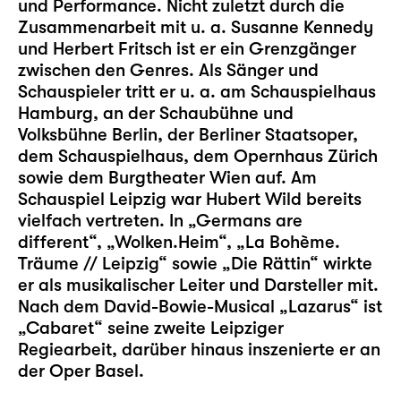
und Performance. Nicht zuletzt durch die
Zusammenarbeit mit u. a. Susanne Kennedy
und Herbert Fritsch ist er ein Grenzgänger
zwischen den Genres. Als Sänger und
Schauspieler tritt er u. a. am Schauspielhaus
Hamburg, an der Schaubühne und
Volksbühne Berlin, der Berliner Staatsoper,
dem Schauspielhaus, dem Opernhaus Zürich
sowie dem Burgtheater Wien auf. Am
Schauspiel Leipzig war Hubert Wild bereits
vielfach vertreten. In „
Germans are
different
“, „
Wolken.Heim
“, „
La Bohème.
Träume // Leipzig
“ sowie „
Die Rättin
“ wirkte
er als musikalischer Leiter und Darsteller mit.
Nach dem David-Bowie-Musical „
Lazarus
“ ist
„
Cabaret
“ seine zweite Leipziger
Regiearbeit, darüber hinaus inszenierte er an
der Oper Basel.