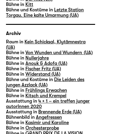
Bühne in
Kitt
Bühne und Kostüme in
Letzte Station
Torgau. Eine kalte Umarmung (UA)
Archiv
Raum in
Kein Schicksal, Klytämnestra
(UA)
Bühne in
Von Wunden und Wundern (UA)
Bühne in
Nullerjahre
Bühne in
Anouk & Adofa (UA)
Bühne in
Fischer Fritz (UA)
Bühne in
Widerstand (UA)
Bühne und Kostüme in
Die Leiden des
jungen Azzlack (UA)
Bühne in
Frühlings Erwachen
Bühne in
Kitsch und Krempel
Ausstattung in
4 + 1 – ein treffen junger
autorInnen 2020
Ausstattung in
Brennende Erde (UA)
Bühnenbild in
Angefressen
Bühne in
Kasimir und Karoline
Bühne in
Orchesterprobe
Bühne in
GRAND PRIX DE LA VISION