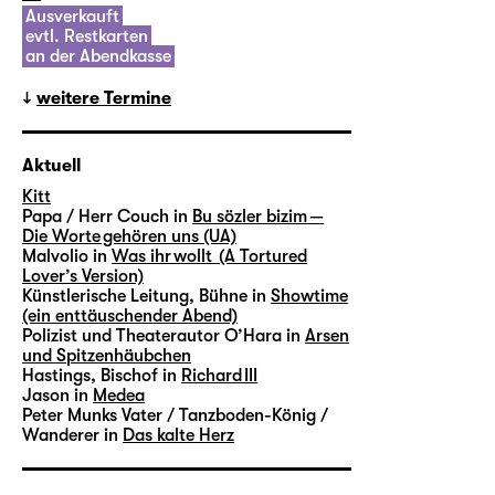
Ausverkauft
evtl. Restkarten
an der Abendkasse
weitere Termine
Aktuell
Kitt
Papa / Herr Couch in
Bu sözler bizim —
Die Worte gehören uns (UA)
Malvolio in
Was ihr wollt (A Tortured
Lover’s Version)
Künstlerische Leitung, Bühne in
Showtime
(ein enttäuschender Abend)
Polizist und Theaterautor O’Hara in
Arsen
und Spitzenhäubchen
Hastings, Bischof in
Richard III
Jason in
Medea
Peter Munks Vater / Tanzboden-König /
Wanderer in
Das kalte Herz