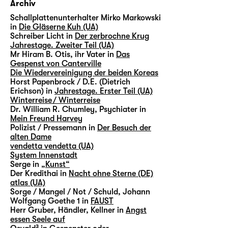
Archiv
Schallplattenunterhalter Mirko Markowski
in
Die Gläserne Kuh (UA)
Schreiber Licht in
Der zerbrochne Krug
Jahrestage. Zweiter Teil (UA)
Mr Hiram B. Otis, ihr Vater in
Das
Gespenst von Canterville
Die Wiedervereinigung der beiden Koreas
Horst Papenbrock / D.E. (Dietrich
Erichson) in
Jahrestage. Erster Teil (UA)
Winterreise / Winterreise
Dr. William R. Chumley, Psychiater in
Mein Freund Harvey
Polizist / Pressemann in
Der Besuch der
alten Dame
vendetta vendetta (UA)
System Innenstadt
Serge in
„Kunst“
Der Kredithai in
Nacht ohne Sterne (DE)
atlas (UA)
Sorge / Mangel / Not / Schuld, Johann
Wolfgang Goethe 1 in
FAUST
Herr Gruber, Händler, Kellner in
Angst
essen Seele auf