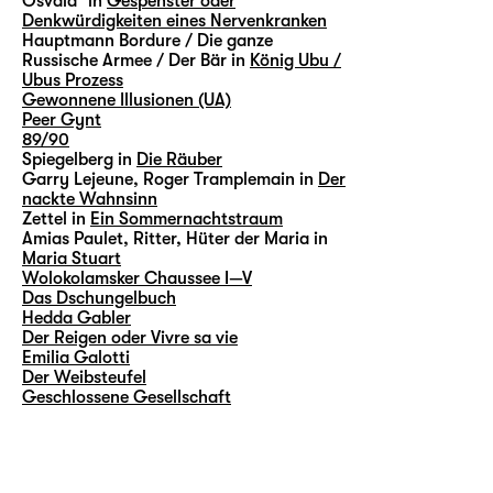
Osvald³ in
Gespenster oder
Denkwürdigkeiten eines Nervenkranken
Hauptmann Bordure / Die ganze
Russische Armee / Der Bär in
König Ubu /
Ubus Prozess
Gewonnene Illusionen (UA)
Peer Gynt
89/90
Spiegelberg in
Die Räuber
Garry Lejeune, Roger Tramplemain in
Der
nackte Wahnsinn
Zettel in
Ein Sommernachtstraum
Amias Paulet, Ritter, Hüter der Maria in
Maria Stuart
Wolokolamsker Chaussee I—V
Das Dschungelbuch
Hedda Gabler
Der Reigen oder Vivre sa vie
Emilia Galotti
Der Weibsteufel
Geschlossene Gesellschaft