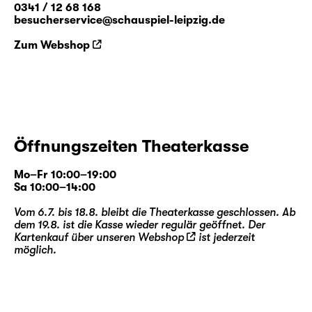
0341 / 12 68 168
besucherservice@schauspiel-leipzig.de
Die künstlerische Leitung dieser Produktion
Zum Webshop
übernehmen
Falk Rößler
,
Hubert Wild
und
Salome Schneebeli
.
Falk Rößler
entwickelte zuletzt am Schauspiel
Leipzig für die ag(o)ra auf dem Gelände des
agra Messepark Leipzig „
Die Gläserne Kuh.
Prüfbegehung der agra-
Öffnungszeiten Theaterkasse
Landwirtschaftsausstellung 1981
“.
Hubert
Wild
war mehrfach in Produktionen des
Mo–Fr 10:00–19:00
Schauspiel Leipzig als Sänger und
Sa 10:00–14:00
Schauspieler zu Gast (u. a. „
Wolken.Heim
“
Vom 6.7. bis 18.8. bleibt die Theaterkasse geschlossen. Ab
und „
Die Rättin
“), zudem inszenierte er
dem 19.8. ist die Kasse wieder regulär geöffnet. Der
„
Cabaret
“ und „
Lazarus
“. Die
Kartenkauf über unseren
Webshop
ist jederzeit
Choreographin
Salome Schneebeli
möglich.
inszenierte u. a. die Uraufführungen von
Giorgio Ferrettis „
America
“ und Raphaela
Bardutzkys
„Altbau in zentraler Lage
“ in der