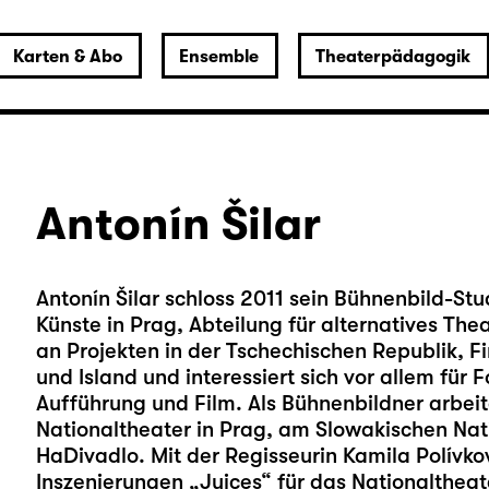
Karten & Abo
Ensemble
Theaterpädagogik
Antonín Šilar
Antonín Šilar schloss 2011 sein Bühnenbild-S
Künste in Prag, Abteilung für alternatives The
an Projekten in der Tschechischen Republik, F
und Island und interessiert sich vor allem für
Aufführung und Film. Als Bühnenbildner arbei
Nationaltheater in Prag, am Slowakischen Nat
HaDivadlo. Mit der Regisseurin Kamila Polívk
Inszenierungen „Juices“ für das Nationalthea