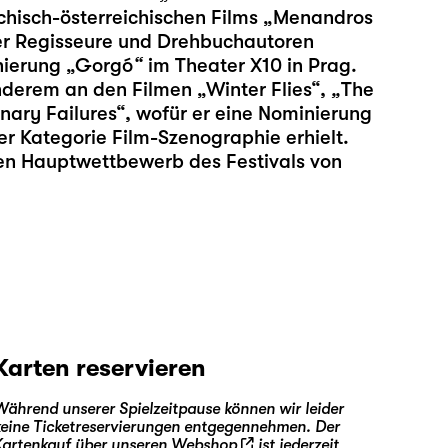
echisch-österreichischen Films „Menandros
der Regisseure und Drehbuchautoren
nierung „Gorgó
“
im Theater X10 in Prag.
anderem an den Filmen „Winter Flies“,
„
The
nary Failures“, wofür er eine Nominierung
er Kategorie Film-Szenographie erhielt.
den Hauptwettbewerb des Festivals von
Karten reservieren
Während unserer Spielzeitpause können wir leider
keine Ticketreservierungen entgegennehmen. Der
Kartenkauf über unseren
Webshop
ist jederzeit