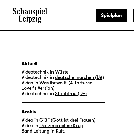
Spielplan
Aktuell
Videotechnik in
Wüste
Videotechnik in
deutsche märchen (UA)
Video in
Was ihr wollt (A Tortured
Lover’s Version)
Videotechnik in
Staubfrau (DE)
Archiv
Video in
Gi3F (Gott ist drei Frauen)
Video in
Der zerbrochne Krug
Band Leitung in
Kult.