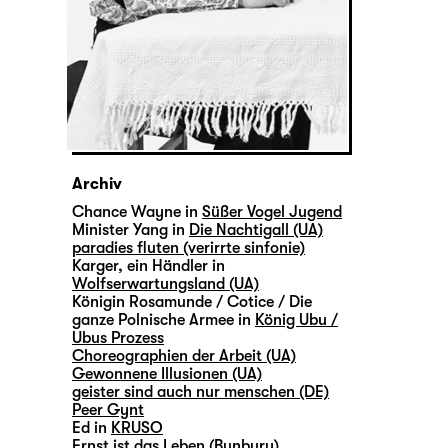
Archiv
Chance Wayne in
Süßer Vogel Jugend
Minister Yang in
Die Nachtigall (UA)
paradies fluten (verirrte sinfonie)
Karger, ein Händler in
Wolfserwartungsland (UA)
Königin Rosamunde / Cotice / Die
ganze Polnische Armee in
König Ubu /
Ubus Prozess
Choreographien der Arbeit (UA)
Gewonnene Illusionen (UA)
geister sind auch nur menschen (DE)
Peer Gynt
Ed in
KRUSO
Ernst ist das Leben (Bunbury)