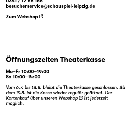
0341 / 12 68 168
our Neighbours“ von Gob Squad wird das
besucherservice@schauspiel-leipzig.de
Festival eröffnen – umrahmt von Konzerten
Zum Webshop
der Brazzbanditen und der Big Band
Sogenannte Anarchistische Musikwirtschaft.
Das Festival schafft darüber hinaus mit
einem spezifischen
Regionalprogramm
vielfältige Verbindungen in das Leipziger
Öffnungszeiten Theaterkasse
Umland. So ist die Stadt Wurzen ein weiteres
Programmzentrum, ergänzt um
Mo–Fr 10:00–19:00
Veranstaltungen in Kitzscher, Pegau,
Sa 10:00–14:00
Zweenfurth und Zwenkau.
Vom 6.7. bis 18.8. bleibt die Theaterkasse geschlossen. Ab
dem 19.8. ist die Kasse wieder regulär geöffnet. Der
Die Leipziger Festivalausgabe setzt sich 80
Kartenkauf über unseren
Webshop
ist jederzeit
möglich.
Jahre nach Ende des 2. Weltkriegs, 35 Jahre
nach der deutschen Wiedervereinigung und
aufgrund aktueller politischer Ereignisse mit
dem Thema
„Grenzen“
auseinander.