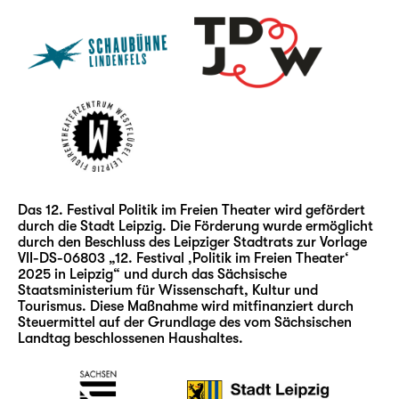
Gastspiele
BULLSEYE
– Stefan Mießeler
DANCING WITH OUR NEIGHBOURS
– Gob
Squad
DIE TÜTEN AUS DER VERWALTUNG. DAS
BÜROKRATIE-MUSICAL
– glanz&krawall
und Theater Thikwa
DU BIST DRAN!
– Regina Rossi
DUNKELDORF — EIN STADTSPIEL
–
Das 12. Festival Politik im Freien Theater wird gefördert
Theaterkollektiv Pièrre.Vers
durch die Stadt Leipzig. Die Förderung wurde ermöglicht
DURCHFALL IST MEINE LIEBLINGSFARBE
durch den Beschluss des Leipziger Stadtrats zur Vorlage
VII-DS-06803 „12. Festival ‚Politik im Freien Theater‘
– Studio Julian Hetzel und Theater Artemis
2025 in Leipzig“ und durch das Sächsische
[E.O.L.] END OF LIFE. EINE VIRTUELLE
Staatsministerium für Wissenschaft, Kultur und
RUINENLANDSCHAFT
– DARUM
Tourismus. Diese Maßnahme wird mitfinanziert durch
Steuermittel auf der Grundlage des vom Sächsischen
ICH KANN’S NICHT LASSEN. EIN
Landtag beschlossenen Haushaltes.
PARTIZIPATIVES STÜCK MIT KRUMP-
TÄNZER*INNEN
– Janne
Gregor/Tanzkomplizen