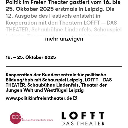
Politik im Freien Theater gastiert vom
16. bis
25. Oktober 2025
erstmals in Leipzig. Die
12. Ausgabe des Festivals entsteht in
Kooperation mit den Theatern LOFFT — DAS
THEATER, Schaubühne Lindenfels, Schauspiel
Leipzig, Theater der Jungen Welt sowie
mehr anzeigen
Westflügel Leipzig und widmet sich dem
Thema „Grenzen“.
16. – 25. Oktober 2025
Das Festival präsentiert
16 Gastspiele der
Freien Theater- und Tanzszene sowie ein
Kooperation der Bundeszentrale für politische
Veranstaltungsprogramm mit rund 150
Bildung/bpb mit Schauspiel Leipzig, LOFFT — DAS
Veranstaltungen und Projekten
, darunter
THEATER, Schaubühne Lindenfels, Theater der
Jungen Welt und Westflügel Leipzig
vielfältige Kunst-, Kultur-, Vermittlungs- und
Diskursformate. Das Gesamtprogramm ist in
www.politikimfreientheater.de
Zusammenarbeit mit zahlreichen lokalen und
regionalen Kultur- und
Bildungspartner-/innen entstanden.