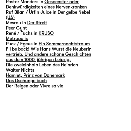
Pastor Manders in
Gespenster oder
Denkwürdigkeiten eines Nervenkranken
Ruf Bilan / Urfin Juice in
Der gelbe Nebel
(UA)
Mesrou in
Der Streit
Peer Gynt
René / Fuchs in
KRUSO
Metropolis
Puck / Egeus in
Ein Sommernachtstraum
I’ll be back! Wie Hans Wurst die Neuberin
vertrieb. Und andere schöne Geschichten
aus dem 1000-jährigen Leipzig.
Die zweieinhalb Leben des Heinrich
Walter Nichts
Hamlet, Prinz von Dänemark
Das Dschungelbuch
Der Reigen oder Vivre sa vie