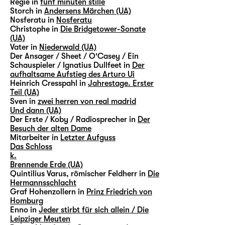
Regie in
fünf minuten stille
Storch in
Andersens Märchen (UA)
Nosferatu in
Nosferatu
Christophe in
Die Bridgetower-Sonate
(UA)
Vater in
Niederwald (UA)
Der Ansager / Sheet / O'Casey / Ein
Schauspieler / Ignatius Dullfeet in
Der
aufhaltsame Aufstieg des Arturo Ui
Heinrich Cresspahl in
Jahrestage. Erster
Teil (UA)
Sven in
zwei herren von real madrid
Und dann (UA)
Der Erste / Koby / Radiosprecher in
Der
Besuch der alten Dame
Mitarbeiter in
Letzter Aufguss
Das Schloss
k.
Brennende Erde (UA)
Quintilius Varus, römischer Feldherr in
Die
Hermannsschlacht
Graf Hohenzollern in
Prinz Friedrich von
Homburg
Enno in
Jeder stirbt für sich allein / Die
Leipziger Meuten