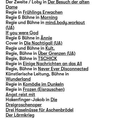
Der Zweite / Loby in
Der Besuch der alten
Dame
Regie in
Frühlings Erwachen
Regie & Bühne in
Morning
Regie und Bühne in
mind.body.workout
(UA)
If you were God
Regie & Bühne in
Ännie
Cover in
Die Nachtigall (UA)
Regie und Bühne in
Kult.
Regie, Bühne in
Über Grenzen (UA)
Regie, Bühne in
TSCHICK
Regie in
Einige Nachrichten an das All
Regie, Bühne in
Never Ever Disconnected
Künstlerische Leitung, Bühne in
Wunderland
Regie in
Komödie im Dunkeln
Regie in
Frozen (Eisrauschen)
Angst reist mit
Hakenfinger-Jakob in
Die
Dreigroschenoper
Drei Haselnüsse für Aschenbrödel
Der Lärmkrieg