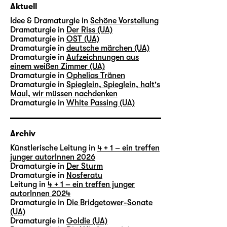
Aktuell
Idee & Dramaturgie in
Schöne Vorstellung
Dramaturgie in
Der Riss (UA)
Dramaturgie in
OST (UA)
Dramaturgie in
deutsche märchen (UA)
Dramaturgie in
Aufzeichnungen aus
einem weißen Zimmer (UA)
Dramaturgie in
Ophelias Tränen
Dramaturgie in
Spieglein, Spieglein, halt's
Maul, wir müssen nachdenken
Dramaturgie in
White Passing (UA)
Archiv
Künstlerische Leitung in
4 + 1 – ein treffen
junger autorInnen 2026
Dramaturgie in
Der Sturm
Dramaturgie in
Nosferatu
Leitung in
4 + 1 – ein treffen junger
autorInnen 2024
Dramaturgie in
Die Bridgetower-Sonate
(UA)
Dramaturgie in
Goldie (UA)