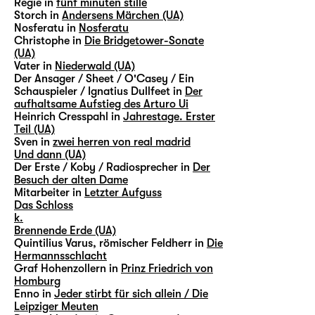
Regie in
fünf minuten stille
Storch in
Andersens Märchen (UA)
Nosferatu in
Nosferatu
Christophe in
Die Bridgetower-Sonate
(UA)
Vater in
Niederwald (UA)
Der Ansager / Sheet / O'Casey / Ein
Schauspieler / Ignatius Dullfeet in
Der
aufhaltsame Aufstieg des Arturo Ui
Heinrich Cresspahl in
Jahrestage. Erster
Teil (UA)
Sven in
zwei herren von real madrid
Und dann (UA)
Der Erste / Koby / Radiosprecher in
Der
Besuch der alten Dame
Mitarbeiter in
Letzter Aufguss
Das Schloss
k.
Brennende Erde (UA)
Quintilius Varus, römischer Feldherr in
Die
Hermannsschlacht
Graf Hohenzollern in
Prinz Friedrich von
Homburg
Enno in
Jeder stirbt für sich allein / Die
Leipziger Meuten