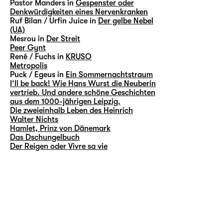
Pastor Manders in
Gespenster oder
Denkwürdigkeiten eines Nervenkranken
Ruf Bilan / Urfin Juice in
Der gelbe Nebel
(UA)
Mesrou in
Der Streit
Peer Gynt
René / Fuchs in
KRUSO
Metropolis
Puck / Egeus in
Ein Sommernachtstraum
I’ll be back! Wie Hans Wurst die Neuberin
vertrieb. Und andere schöne Geschichten
aus dem 1000-jährigen Leipzig.
Die zweieinhalb Leben des Heinrich
Walter Nichts
Hamlet, Prinz von Dänemark
Das Dschungelbuch
Der Reigen oder Vivre sa vie