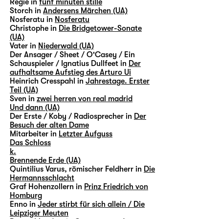
Regie in
fünf minuten stille
Storch in
Andersens Märchen (UA)
Nosferatu in
Nosferatu
Christophe in
Die Bridgetower-Sonate
(UA)
Vater in
Niederwald (UA)
Der Ansager / Sheet / O'Casey / Ein
Schauspieler / Ignatius Dullfeet in
Der
aufhaltsame Aufstieg des Arturo Ui
Heinrich Cresspahl in
Jahrestage. Erster
Teil (UA)
Sven in
zwei herren von real madrid
Und dann (UA)
Der Erste / Koby / Radiosprecher in
Der
Besuch der alten Dame
Mitarbeiter in
Letzter Aufguss
Das Schloss
k.
Brennende Erde (UA)
Quintilius Varus, römischer Feldherr in
Die
Hermannsschlacht
Graf Hohenzollern in
Prinz Friedrich von
Homburg
Enno in
Jeder stirbt für sich allein / Die
Leipziger Meuten