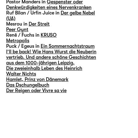
Pastor Manders in
Gespenster oder
Denkwürdigkeiten eines Nervenkranken
Ruf Bilan / Urfin Juice in
Der gelbe Nebel
(UA)
Mesrou in
Der Streit
Peer Gynt
René / Fuchs in
KRUSO
Metropolis
Puck / Egeus in
Ein Sommernachtstraum
I’ll be back! Wie Hans Wurst die Neuberin
vertrieb. Und andere schöne Geschichten
aus dem 1000-jährigen Leipzig.
Die zweieinhalb Leben des Heinrich
Walter Nichts
Hamlet, Prinz von Dänemark
Das Dschungelbuch
Der Reigen oder Vivre sa vie