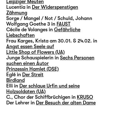
Leipziger Meuten
Lucentia in
Der Widerspenstigen
Zähmung
Sorge / Mangel / Not / Schuld, Johann
Wolfgang Goethe 3 in
FAUST
Cécile de Volanges in
Gefährliche
Liebschaften
Frau Karges, Krista am 30.01. & 24.02. in
Angst essen Seele auf
Little Shop of Flowers (UA)
Junge Schauspielerin in
Sechs Personen
suchen einen Autor
Prinzessin Hamlet (DSE)
Eglé in
Der Streit
Birdland
Elli in
Der schlaue Urfin und seine
Holzsoldaten (UA)
C., Chor der Schiffbrüchigen in
KRUSO
Der Lehrer in
Der Besuch der alten Dame