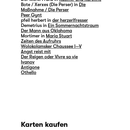
Bote / Xerxes (Die Perser) in
Die
Maßnahme / Die Perser
Peer Gynt
pfeil herbert in
der herzerlfresser
Demetrius in
Ein Sommernachtstraum
Der Mann aus Oklahoma
Mortimer in
Maria Stuart
Zeiten des Aufruhrs
Wolokolamsker Chaussee I—V
Angst reist mit
Der Reigen oder Vivre sa vie
Ivanov
Antigone
Othello
Karten kaufen