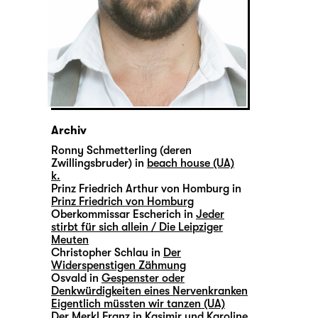
Archiv
Ronny Schmetterling (deren
Zwillingsbruder) in
beach house (UA)
k.
Prinz Friedrich Arthur von Homburg in
Prinz Friedrich von Homburg
Oberkommissar Escherich in
Jeder
stirbt für sich allein / Die Leipziger
Meuten
Christopher Schlau in
Der
Widerspenstigen Zähmung
Osvald in
Gespenster oder
Denkwürdigkeiten eines Nervenkranken
Eigentlich müssten wir tanzen (UA)
Der Merkl Franz in
Kasimir und Karoline