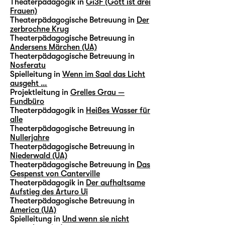
Theaterpädagogik in
Gi3F (Gott ist drei
Frauen)
Theaterpädagogische Betreuung in
Der
zerbrochne Krug
Theaterpädagogische Betreuung in
Andersens Märchen (UA)
Theaterpädagogische Betreuung in
Nosferatu
Spielleitung in
Wenn im Saal das Licht
ausgeht …
Projektleitung in
Grelles Grau —
Fundbüro
Theaterpädagogik in
Heißes Wasser für
alle
Theaterpädagogische Betreuung in
Nullerjahre
Theaterpädagogische Betreuung in
Niederwald (UA)
Theaterpädagogische Betreuung in
Das
Gespenst von Canterville
Theaterpädagogik in
Der aufhaltsame
Aufstieg des Arturo Ui
Theaterpädagogische Betreuung in
America (UA)
Spielleitung in
Und wenn sie nicht