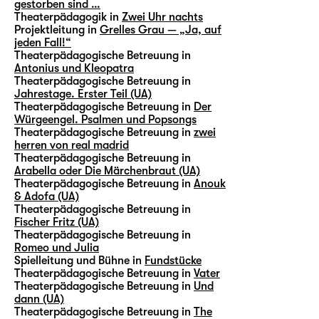
gestorben sind …
Theaterpädagogik in
Zwei Uhr nachts
Projektleitung in
Grelles Grau — „Ja, auf
jeden Fall!“
Theaterpädagogische Betreuung in
Antonius und Kleopatra
Theaterpädagogische Betreuung in
Jahrestage. Erster Teil (UA)
Theaterpädagogische Betreuung in
Der
Würgeengel. Psalmen und Popsongs
Theaterpädagogische Betreuung in
zwei
herren von real madrid
Theaterpädagogische Betreuung in
Arabella oder Die Märchenbraut (UA)
Theaterpädagogische Betreuung in
Anouk
& Adofa (UA)
Theaterpädagogische Betreuung in
Fischer Fritz (UA)
Theaterpädagogische Betreuung in
Romeo und Julia
Spielleitung und Bühne in
Fundstücke
Theaterpädagogische Betreuung in
Vater
Theaterpädagogische Betreuung in
Und
dann (UA)
Theaterpädagogische Betreuung in
The