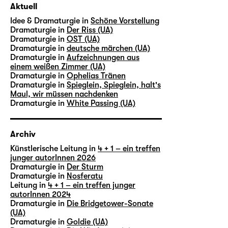
Aktuell
Idee & Dramaturgie in
Schöne Vorstellung
Dramaturgie in
Der Riss (UA)
Dramaturgie in
OST (UA)
Dramaturgie in
deutsche märchen (UA)
Dramaturgie in
Aufzeichnungen aus
einem weißen Zimmer (UA)
Dramaturgie in
Ophelias Tränen
Dramaturgie in
Spieglein, Spieglein, halt's
Maul, wir müssen nachdenken
Dramaturgie in
White Passing (UA)
Archiv
Künstlerische Leitung in
4 + 1 – ein treffen
junger autorInnen 2026
Dramaturgie in
Der Sturm
Dramaturgie in
Nosferatu
Leitung in
4 + 1 – ein treffen junger
autorInnen 2024
Dramaturgie in
Die Bridgetower-Sonate
(UA)
Dramaturgie in
Goldie (UA)