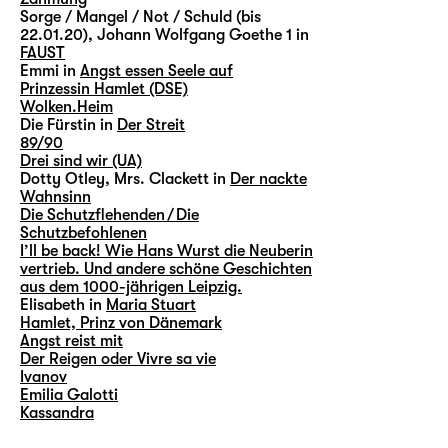
Sorge / Mangel / Not / Schuld (bis
22.01.20), Johann Wolfgang Goethe 1 in
FAUST
Emmi in
Angst essen Seele auf
Prinzessin Hamlet (DSE)
Wolken.Heim
Die Fürstin in
Der Streit
89/90
Drei sind wir (UA)
Dotty Otley, Mrs. Clackett in
Der nackte
Wahnsinn
Die Schutzflehenden / Die
Schutzbefohlenen
I’ll be back! Wie Hans Wurst die Neuberin
vertrieb. Und andere schöne Geschichten
aus dem 1000-jährigen Leipzig.
Elisabeth in
Maria Stuart
Hamlet, Prinz von Dänemark
Angst reist mit
Der Reigen oder Vivre sa vie
Ivanov
Emilia Galotti
Kassandra