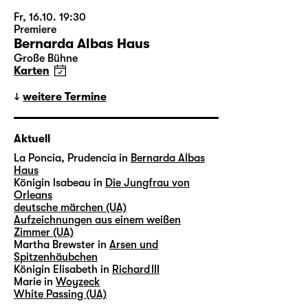
Fr, 16.10. 19:30
Premiere
Bernarda Albas Haus
Große Bühne
Karten
weitere Termine
Aktuell
La Poncia, Prudencia in
Bernarda Albas
Haus
Königin lsabeau in
Die Jungfrau von
Orleans
deutsche märchen (UA)
Aufzeichnungen aus einem weißen
Zimmer (UA)
Martha Brewster in
Arsen und
Spitzenhäubchen
Königin Elisabeth in
Richard III
Marie in
Woyzeck
White Passing (UA)