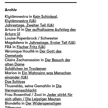
Archiv
Klytämnestra in
Kein Schicksal,
Klytämnestra (UA)
Jahrestage. Zweiter Teil (UA)
Arturo Ui in
Der aufhaltsame Aufstieg des
Arturo Ui
Louise Papenbrock / Schwester
Magdalena in
Jahrestage. Erster Teil (UA)
FRA in
Fischer Fritz (UA)
Véronique Houillé in
Der Gott des
Gemetzels
Claire Zachanassian in
Der Besuch der
alten Dame
Schäfchen im Trockenen
Marion in
Ein Wahnsinn was Menschen
einander (UA)
Das Schloss
Thusnelda, seine Gemahlin in
Die
Hermannsschlacht
Frau Rosenthal / Zooi in
Jeder stirbt für
sich allein / Die Leipziger Meuten
Biondella in
Der Widerspenstigen
Zähmung