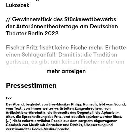
Lukoszek
// Gewinnerstück des Stückewettbewerbs
der Autor:innentheatertage am Deutschen
Theater Berlin 2022
Fischer Fritz fischt keine Fische mehr. Er hatte
einen Schlaganfall. Damit ist die Tradition
gerissen, es gibt nun keinen Fischer mehr am
kleinen Fluss im kleinen Dorf. Denn auch
mehr anzeigen
Fritz’ Sohn Franz fischt nurmehr noch als
Hobby, er ist in die große Stadt gezogen.
Pressestimmen
Aber ob es eh noch viele Fische gibt, da kann
man sich auch nicht sicher sein.
LVZ
Unsicher ist auch, wie es nun mit Fritz
Der Abend, begleitet von Live-Musiker Philipp Rumsch, lebt vom Sound,
vom Text, von immer weiter verästelten Zungenbrechern, von
weitergehen soll in seinem Zustand.
Artikulations-Akrobatik, die ihrerseits das Gegenteil, die Aphasie im
Alter, die Sprachstörung des Fritz, erst deutlich spürbar werden lässt.
Sprechen ist schwierig, und schon aus Protest
[...] Nicht zuletzt erwächst Poesie aus dem sorgsam abgewogenen
hat er sich jetzt aufs Schweigen verlegt. Aber
Gemisch von Musik mit Sprachen und Dialekt, Übersetzung und
verstümmelter Social-Media-Sprache.