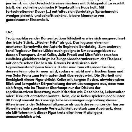
performt, um die Geschichte eines Fischers mit Schlaganfall zu erzählt
fallen und die alle gemeinsam eine
[sic!], der sich eine polnische Pflegekraft ins Haus holt. Mit
besondere Geschichte erzählen: von drei
fortschreitender Dauer […] entfaltet sich Bardutzkys Sprachmacht
weniger plakativ und schafft schöne, leisere Momente von
Lebenswegen und ihren Bedingungen in
gemeinsamer Einsamkeit.
unserer Gegenwart.
TAZ
Trotz nachlassender Konzentrationsfähigkeit erwies sich ausgerechnet
„In einprägsamen Bildern zieht sich eine
das letzte Stück, „Fischer Fritz“ als gut. Das lag zum einen am
Spannung durch dieses Stück, die sich immer
munteren Sprachwitz der Autorin Raphaela Bardutzky. Zum anderen
fand Regisseur Enrico Lübbe auch geeignete Umsetzungsideen zu
wieder im scheinbar Unscheinbaren
dessen Transport. Amal Keller, Julia Preuß und Mira Faifer tauchen
zunächst gleichberechtigt ins Zungenbrecheruniversum des Fischers
aufbaut“, hieß es in der Begründung der Jury
mit den frischen Fischen ab. Daraus kristallisieren sich
Figurenkonstellationen heraus. Keller wird zum alternden Fischer,
der
Autor:innentheatertage (ATT)
, die
dessen Feinmotorik rauer wird, sodass er nicht mehr fischen kann und
„Fischer Fritz“ auswählte für eine der drei
von Sohn Franz zum Heimaufenthalt überredet wird. Die Sturheit und
Bockigkeit dieser Figur drückt Keller mit kargem Reden, abwehrendem
Uraufführungen, die im Rahmen der ATT am
Blick und kompakter Körperhaltung derart überzeugend aus, dass man
sich fragt, wie im Theater überhaupt nur der Diskurs der
Deutschen Theater Berlin und dann an den
repräsentativen Besetzung nach Kriterien wie Geschlecht, Lebensalter
Kooperationstheatern stattfinden.
oder Herkunft entstehen konnte. Nein, diese Schauspielerin noch unter
30 bringt sowohl die knorrige Lebensverweigerungshaltung dieses
Inszenieren wird Enrico Lübbe, Intendant des
Alten jenseits der Schlaganfallgrenze als auch dessen unter der harten
Abwehrschale steckende Verletzlichkeit so stark zum Ausdruck, dass
Schauspiel Leipzig, im Team mit Hugo
ein Mitfiebern mit dieser Figur trotz aller ihrer Makel ganz
unausweichlich wird.
Gretler (Bühne) und Sabine Blickenstorfer
(Kostüme) und dem Leipziger Jazzmusiker