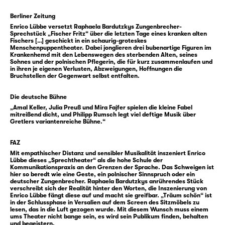
sein Denken ist klar: „Gar nix gehd weida“,
denkt der Fritz, „i bin a Wrack.“ Ein Heim
Berliner Zeitung
kommt für ihn trotzdem nicht in Frage.
Enrico Lübbe versetzt Raphaela Bardutzkys Zungenbrecher-
Sprechstück „Fischer Fritz“ über die letzten Tage eines kranken alten
Wenig später fährt Piotra mit einigen
Fischers […] geschickt in ein schaurig-groteskes
anderen Frauen in einem Bus von Polen nach
Menschenpuppentheater. Dabei jonglieren drei bubenartige Figuren im
Krankenhemd mit den Lebenswegen des sterbenden Alten, seines
Deutschland. Sie sind auf dem Weg, um sich
Sohnes und der polnischen Pflegerin, die für kurz zusammenlaufen und
in ihren je eigenen Verlusten, Abzweigungen, Hoffnungen die
als Live-in-Pflegekräfte rund um die Uhr zu
Bruchstellen der Gegenwart selbst entfalten.
kümmern um Menschen wie Fritz und all die
anderen, um die sich sonst keiner kümmern
Die deutsche Bühne
könnte oder würde in den großen Städten
„Amal Keller, Julia Preuß und Mira Fajfer spielen die kleine Fabel
mitreißend dicht, und Philipp Rumsch legt viel deftige Musik über
und kleinen Dörfern. „Uważaj na siebie. Tu na
Gretlers variantenreiche Bühne.“
tym końcu świata“, pass auf dich auf hier in
FAZ
der Pampa, heißt es im Bus, als Piotra
Mit empathischer Distanz und sensibler Musikalität inszeniert Enrico
schließlich an Fritz’ Häuschen aussteigt.
Lübbe dieses „Sprechtheater“ als die hohe Schule der
Von dem Aufeinandertreffen dreier so
Kommunikationspraxis an den Grenzen der Sprache. Das Schweigen ist
hier so beredt wie eine Geste, ein polnischer Sinnspruch oder ein
unterschiedlicher Figuren als neue Familie
deutscher Zungenbrecher. Raphaela Bardutzkys anrührendes Stück
verschreibt sich der Realität hinter den Worten, die Inszenierung von
auf Zeit erzählt Raphaela Bardutzky: Bei
Enrico Lübbe fängt diese auf und macht sie greifbar. „Träum schön“ ist
in der Schlussphase in Versalien auf dem Screen des Sitzmöbels zu
„Fischer Fritz“ begegnen sich Heimat und
lesen, das in die Luft gezogen wurde. Mit diesem Wunsch muss einem
Fremde, Ländlichkeit und Großstadt,
ums Theater nicht bange sein, es wird sein Publikum finden, behalten
und begeistern.