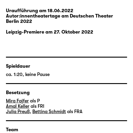
und Sounddesigner Philipp Rumsch.
Uraufführung am 18.06.2022
Raphaela Bardutzky studierte
Autor:innentheatertage am Deutschen Theater
Schauspieldramaturgie, Philosophie und
Berlin 2022
Literaturwissenschaft an der Bayerischen
Leipzig-Premiere am 27. Oktober 2022
Theaterakademie August Everding und der
LMU München. Gemeinsam mit Theresa
Seraphin gründete sie 2016 das „Netzwerk
der Münchner Theatertexter*innen“. Sie
unterrichtete von 2018 bis 2021 Schreiben für
Spieldauer
Film und Theater am Institut für
ca. 1:20, keine Pause
Theaterwissenschaft der LMU München.
Raphaela Bardutzky lebt in München.
Besetzung
Mira Fajfer
als P
Amal Keller
als FRI
Julia Preuß
,
Bettina Schmidt
als FRA
Team