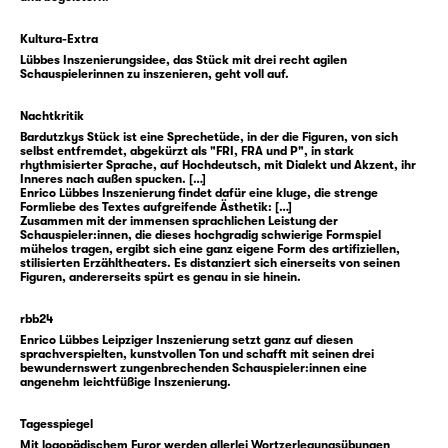
verschiedene Sprachen und ähnliche
Einsamkeiten. Und nicht immer verlaufen die
Kultura-Extra
Linien so, wie man es zu ahnen vermeint.
Lübbes Inszenierungsidee, das Stück mit drei recht agilen
Schauspielerinnen zu inszenieren, geht voll auf.
Raphaela Bardutzky entwickelt ihre
Nachtkritik
Geschichte und ihre Themen in „Fischer
Bardutzkys Stück ist eine Sprechetüde, in der die Figuren, von sich
Fritz“ sehr spielerisch und auf theatral offene
selbst entfremdet, abgekürzt als "FRI, FRA und P", in stark
rhythmisierter Sprache, auf Hochdeutsch, mit Dialekt und Akzent, ihr
Weise: „Fri“ und „Fra“ und „P“ nennt sie das
Inneres nach außen spucken. […]
Enrico Lübbes Inszenierung findet dafür eine kluge, die strenge
Personal ihres Stückes — im Kern an je eine
Formliebe des Textes aufgreifende Ästhetik: […]
der Hauptfiguren angedockt, spielen diese
Zusammen mit der immensen sprachlichen Leistung der
Schauspieler:innen, die dieses hochgradig schwierige Formspiel
drei auch alle anderen Figuren. Dabei ist
mühelos tragen, ergibt sich eine ganz eigene Form des artifiziellen,
stilisierten Erzähltheaters. Es distanziert sich einerseits von seinen
„Fischer Fritz“ nicht nur ein Sprechtheater,
Figuren, andererseits spürt es genau in sie hinein.
wie es im Untertitel heißt, sondern auch ein
Sprachtheater. Ein Stück, das schnell
rbb24
Enrico Lübbes Leipziger Inszenierung setzt ganz auf diesen
zwischen den Ebenen und Situationen, den
sprachverspielten, kunstvollen Ton und schafft mit seinen drei
Sprachen und Dialekten switcht — und die
bewundernswert zungenbrechenden Schauspieler:innen eine
angenehm leichtfüßige Inszenierung.
Figuren können das auch. Figuren, die auch
die Gedanken der anderen mitunter hören
Tagesspiegel
können (oder sie eh kennen), die sich ins Wort
Mit logopädischem Furor werden allerlei Wortzerlegungsübungen