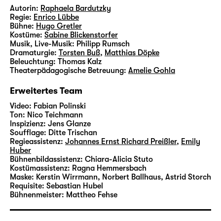
Autorin:
Raphaela Bardutzky
Regie:
Enrico Lübbe
Bühne:
Hugo Gretler
Kostüme:
Sabine Blickenstorfer
Musik, Live-Musik:
Philipp Rumsch
Dramaturgie:
Torsten Buß
,
Matthias Döpke
Beleuchtung:
Thomas Kalz
Theaterpädagogische Betreuung:
Amelie Gohla
Erweitertes Team
Video:
Fabian Polinski
Ton:
Nico Teichmann
Inspizienz:
Jens Glanze
Soufflage:
Ditte Trischan
Regieassistenz:
Johannes Ernst Richard Preißler
,
Emily
Huber
Bühnenbildassistenz:
Chiara-Alicia Stuto
Kostümassistenz:
Ragna Hemmersbach
Maske:
Kerstin Wirrmann, Norbert Ballhaus, Astrid Storch
Requisite:
Sebastian Hubel
Bühnenmeister:
Mattheo Fehse