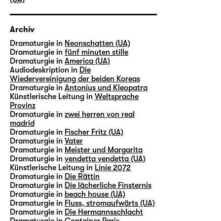
Archiv
Dramaturgie in
Neonschatten (UA)
Dramaturgie in
fünf minuten stille
Dramaturgie in
America (UA)
Audiodeskription in
Die
Wiedervereinigung der beiden Koreas
Dramaturgie in
Antonius und Kleopatra
Künstlerische Leitung in
Weltsprache
Provinz
Dramaturgie in
zwei herren von real
madrid
Dramaturgie in
Fischer Fritz (UA)
Dramaturgie in
Vater
Dramaturgie in
Meister und Margarita
Dramaturgie in
vendetta vendetta (UA)
Künstlerische Leitung in
Linie 2072
Dramaturgie in
Die Rättin
Dramaturgie in
Die lächerliche Finsternis
Dramaturgie in
beach house (UA)
Dramaturgie in
Fluss, stromaufwärts (UA)
Dramaturgie in
Die Hermannsschlacht
Dramaturgie in
Container Paris