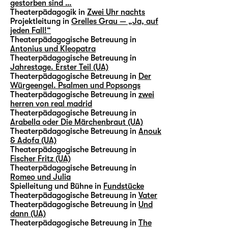
gestorben sind …
Theaterpädagogik in
Zwei Uhr nachts
Projektleitung in
Grelles Grau — „Ja, auf
jeden Fall!“
Theaterpädagogische Betreuung in
Antonius und Kleopatra
Theaterpädagogische Betreuung in
Jahrestage. Erster Teil (UA)
Theaterpädagogische Betreuung in
Der
Würgeengel. Psalmen und Popsongs
Theaterpädagogische Betreuung in
zwei
herren von real madrid
Theaterpädagogische Betreuung in
Arabella oder Die Märchenbraut (UA)
Theaterpädagogische Betreuung in
Anouk
& Adofa (UA)
Theaterpädagogische Betreuung in
Fischer Fritz (UA)
Theaterpädagogische Betreuung in
Romeo und Julia
Spielleitung und Bühne in
Fundstücke
Theaterpädagogische Betreuung in
Vater
Theaterpädagogische Betreuung in
Und
dann (UA)
Theaterpädagogische Betreuung in
The