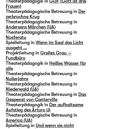
Theaterpädagogik in
Gi3F (Gott ist drei
Frauen)
Theaterpädagogische Betreuung in
Der
zerbrochne Krug
Theaterpädagogische Betreuung in
Andersens Märchen (UA)
Theaterpädagogische Betreuung in
Nosferatu
Spielleitung in
Wenn im Saal das Licht
ausgeht …
Projektleitung in
Grelles Grau —
Fundbüro
Theaterpädagogik in
Heißes Wasser für
alle
Theaterpädagogische Betreuung in
Nullerjahre
Theaterpädagogische Betreuung in
Niederwald (UA)
Theaterpädagogische Betreuung in
Das
Gespenst von Canterville
Theaterpädagogik in
Der aufhaltsame
Aufstieg des Arturo Ui
Theaterpädagogische Betreuung in
America (UA)
Spielleitung in
Und wenn sie nicht