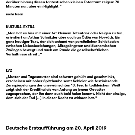
Vulkan, der mal an Schnitzlers „Reigen“, mal
darüber hinaus) diesen fantastischen kleinen Totentanz zeigen: 70
an einen makabren Totentanz gemahnt.
Minuten nur, aber ein Highlight.“
Manche der Figuren werden den Morgen
mehr lesen
nicht mehr erleben, und keiner wird nach
KULTURA-EXTRA
dieser Nacht mehr der sein, der er war.
„Man hat es hier mit einer Art kleinem Totentanz oder Reigen zu tun,
Bernhard Studlars Figuren sind subtil unserer
orientiert an Arthur Schnitzler aber auch an Ödön von Horváth. Ein
ganz heutiger Text, der sich anhand von persönlichen Schicksalen
brüchigen Gegenwart abgelauscht — und
zwischen Liebesbeziehungen, Alltagsängsten und ökonomischen
sind bei aller Wirklichkeitshaftung immer
Zwängen bewegt und auch am Rande die gesellschaftlichen
Verhältnisse streift.“
durchzogen von einem Hauch von Phantastik,
die sie in ein verzauberndes Spiegelbild
LVZ
blicken lässt, das vielleicht so etwas wie eine
„Mutter und Tagesmutter sind schwarz gehüllt und geschminkt,
sich doch erfüllende Sehnsucht verheißt.
erscheinen mit hoher Spitzhaube samt Schleier wie faszinierende
Zerrspiegelungen der unerwünschten 13. Fee. In todbleichem Weiß
zeigt sich der Kredithai als von Anfang an jenem Gevatter
„Nacht ohne Sterne“ erlebte seine
zugesprochen, der ihn dann auch bald holen kommt. Nicht der einzige,
dem sich der Tod [...] in dieser Nacht zu widmen hat.“
Uraufführung 2017 als Auftragswerk am
Nationaltheater Bratislava; das Schauspiel
Leipzig realisiert nun die Deutschsprachige
Erstaufführung. Von Bernhard Studlar war
Deutsche Erstaufführung am 20. April 2019
2015 bereits die Uraufführung von „Die