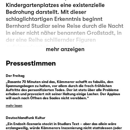
Kindergartenplatzes eine existenzielle
Bedrohung darstellt. Mit dieser
schlaglichtartigen Erkenntnis beginnt
Bernhard Studlar seine Reise durch die Nacht
in einer nicht näher benannten Großstadt, in
der eine Reihe schillernder Figuren
aufeinanderstoßen — da ist der
mehr anzeigen
Familienvater, der zum Messermörder wird,
der Kredithai, der hinter seiner
Pressestimmen
professionellen Brutalität ein liebendes
Vaterherz verbirgt, eine Notärztin am Rande
Der Freitag
des Nervenzusammenbruchs, ein
„Rasante 70 Minuten sind das, Kämmerer schafft es fabulös, den
Spannungsbogen zu halten, vor allem durch die frech-fröhlichen
demaskierter Engel und der Tod höchstselbst
Auftritte des personifizierten Todes. Der ist stets über alle Probleme
erhaben und provoziert mit seiner Haltung einige Lacher. Der Applaus
in der Maske eines Haustechnikers. Sie alle
will auch nach Öffnen des Saales nicht verebben.“
kämpfen um ein kleines bisschen festen
mehr lesen
Boden unter den Füßen angesichts einer
immer brüchiger werdenden
Deutschlandfunk Kultur
Zivilisationsoberfläche — ein Tanz auf dem
„Ein Endzeit-Szenario steckt in Studlars Text – aber das allein wäre
erzlangweilig, würde Kämmerers Inszenierung nicht stattdessen (oder