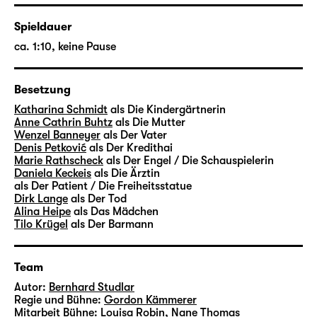
Ermüdeten oder Das Etwas, das wir sind“ am
Schauspiel Leipzig zu erleben; die Produktion
Spieldauer
ist nach wie vor im Repertoire der Diskothek.
ca. 1:10, keine Pause
Besetzung
Katharina Schmidt
als Die Kindergärtnerin
Anne Cathrin Buhtz
als Die Mutter
Wenzel Banneyer
als Der Vater
Denis Petković
als Der Kredithai
Marie Rathscheck
als Der Engel / Die Schauspielerin
Daniela Keckeis
als Die Ärztin
als Der Patient / Die Freiheitsstatue
Dirk Lange
als Der Tod
Alina Heipe
als Das Mädchen
Tilo Krügel
als Der Barmann
Team
Autor:
Bernhard Studlar
Regie und Bühne:
Gordon Kämmerer
Mitarbeit Bühne:
Louisa Robin, Nane Thomas