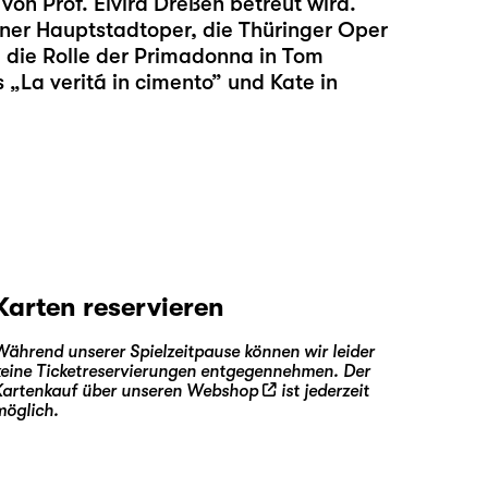
von Prof. Elvira Dreßen betreut wird.
liner Hauptstadtoper, die Thüringer Oper
a. die Rolle der Primadonna in Tom
 „La veritá in cimento” und Kate in
Karten reservieren
Während unserer Spielzeitpause können wir leider
keine Ticketreservierungen entgegennehmen. Der
Kartenkauf über unseren
Webshop
ist jederzeit
möglich.