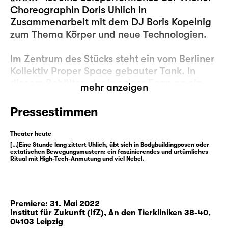
Choreographin Doris Uhlich in
Zusammenarbeit mit dem DJ Boris Kopeinig
zum Thema Körper und neue Technologien.
Im Zentrum des Stücks steht ein vom Berliner
Kollektiv Proper Space gebauter Tank. In
diesem Behälter, der in seiner Form an ein
mehr anzeigen
überdimensioniertes Reagenzglas erinnert,
kann der Körper als Experimentierfeld und als
Pressestimmen
Gegenstand des Umbaus gezeigt werden.
Das aus der Science-Fiction bekannte Motiv,
Theater heute
das von „Test Tube Girls“ der 1950er Jahre
[…]Eine Stunde lang zittert Uhlich, übt sich in Bodybuildingposen oder
extatischen Bewegungsmustern: ein faszinierendes und urtümliches
bis zu Filmen wie „Alien: Resurrection“ immer
Ritual mit High-Tech-Anmutung und viel Nebel.
wieder als szenisches Arrangement der
Körpermodifikationen auftaucht, steht in der
Regel für die Isolation von unbekannten und
Premiere: 31. Mai 2022
gefährlichen Lebensformen. In Doris Uhlichs
Institut für Zukunft (IfZ),
An den Tierkliniken 38-40,
Performance avanciert der Tank zu einem
04103 Leipzig