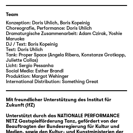
Ort des Studiums und der Erprobung von
Körpertransformationen.
Team
„TANK“ ist eine Performance über
Konzeption:
Doris Uhlich
,
Boris Kopeinig
Choreografie, Performance:
Doris Uhlich
technologische Glücksversprechungen, über
Dramaturgische Zusammenarbeit:
Adam Czirak
,
Yoshie
die Zukunft des Körpers, sein Ausgeliefert-
Maruoka
Sein, aber auch seine Widerspenstigkeit. Mit
DJ / Text:
Boris Kopeinig
Text:
Doris Uhlich
seinen durchsichtigen Wänden tritt der Tank
Tank:
Proper Space (Angela Ribera, Konstanze Grotkopp,
wie eine Art Lupe in Erscheinung, in der sich
Juliette Collas)
ein dynamischer und elastischer Raum zur
Licht:
Sergio Pessanha
Social Media:
Esther Brandl
Reflexion eröffnet. Das Stück hat
Produktion:
Margot Wehinger
cineastischen, bildnerischen Charakter, das
International Distribution:
Something Great
Körpermaterial entwickelt sich aus
filmischen, robotischen, biotechnologischen
Mit freundlicher Unterstützung des Institut für
und medizinischen Assoziationsketten.
Zukunft (IfZ)
Doris Uhlich, die eine intensive
Unterstützt durch das NATIONALE PERFORMANCE
NETZ Gastspielförderung Tanz, gefördert von der
Arbeitsbeziehung mit der Residenz des
Beauftragten der Bundesregierung für Kultur und
Schauspiel Leipzig verbindet, brachte „TANK“
Medien, sowie den Kultur- und Kunstministerien der