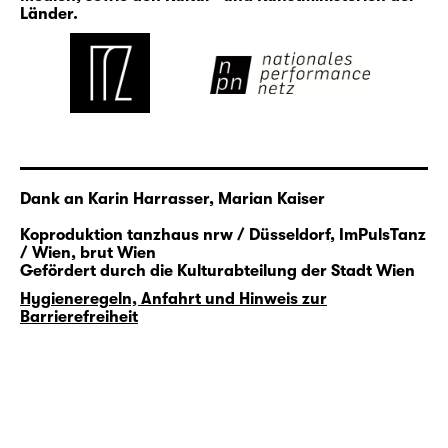
2019 im Tanzhaus NRW in Düsseldorf zur
Länder.
Premiere und entwickelt gemeinsam mit
Boris Kopeinig eine ortsspezifische Version für
das Naturhistorische Museum in Wien.
Im Rahmen der Reihe
„Pay Attention!“
adaptiert Uhlich ihre Arbeit für die
Dank an Karin Harrasser, Marian Kaiser
legendären Räume des Leipziger Clubs
Institut für Zukunft (IfZ).
Koproduktion tanzhaus nrw / Düsseldorf, ImPulsTanz
/ Wien, brut Wien
Gefördert durch die Kulturabteilung der Stadt Wien
Infos zur urbanen Langzeitbespielung:
„Pay attention!“
Hygieneregeln, Anfahrt und Hinweis zur
Barrierefreiheit