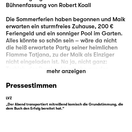
Bühnenfassung von Robert Koall
Die Sommerferien haben begonnen und Maik
erwarten ein sturmfreies Zuhause, 200 €
Feriengeld und ein sonniger Pool im Garten.
Alles könnte so schön sein – wäre da nicht
die heiß erwartete Party seiner heimlichen
Flamme Tatjana, zu der Maik als Einziger
nicht eingeladen ist. Na ja, nicht ganz:
Tschick, der Russlanddeutsche aus der
mehr anzeigen
Hochhaussiedlung, hat auch keine Einladung
bekommen.
Pressestimmen
Maik und Tschick, beide 14 Jahre alt und
LVZ
Klassenkameraden, seit Tschick betrunken im
„Der Abend transportiert mitreißend komisch die Grundstimmung, die
dem Buch den Erfolg bereitet hat.“
Geschichtsunterricht aufgetaucht ist und als
Neuzugang vorgestellt wurde. Maik ist
schüchtern, unglücklich und