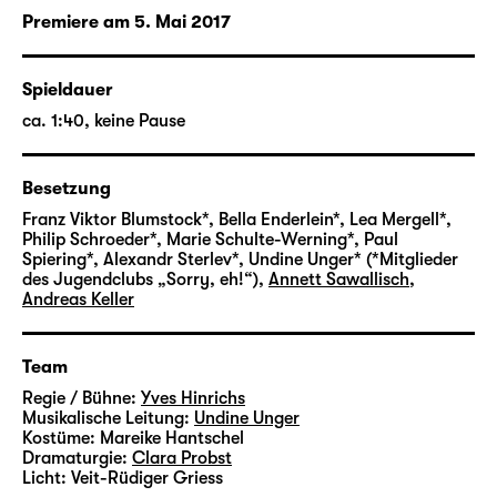
wohlstandsverwahrlost. Tschick, eigentlich
Premiere am 5. Mai 2017
Andrej Tschichatschow, ist intelligent, arm,
undurchschaubar – und „möglicherweise
Russenmafia“. Und dann ist da noch der
Spieldauer
„geliehene“ Lada, mit dem Tschick plötzlich
ca. 1:40, keine Pause
vor Maiks Haus auftaucht, um ihn zu einem
Ausflug in die Walachei abzuholen. Warum
Maik schließlich entgegen seinen Bedenken
Besetzung
einsteigt, weiß er selbst nicht genau.
Franz Viktor Blumstock*, Bella Enderlein*, Lea Mergell*,
Wahrscheinlich, weil ihn nichts davon abhält:
Philip Schroeder*, Marie Schulte-Werning*, Paul
Spiering*, Alexandr Sterlev*, Undine Unger* (*Mitglieder
Zur Party kann er nicht, seine Mutter ist mal
des Jugendclubs „Sorry, eh!“)
,
Annett Sawallisch
,
wieder für Wochen auf der „Schönheitsfarm“
Andreas Keller
(Deckname für einen weiteren Aufenthalt in
einer Entzugsklinik) und sein Vater mit seiner
Team
jungen „Assistentin“ auf ausgiebiger
Geschäftsreise.
Regie / Bühne:
Yves Hinrichs
Musikalische Leitung:
Undine Unger
Und so fahren die beiden los, Maik und
Kostüme:
Mareike Hantschel
Tschick, ohne wirklichen Plan, dafür aber mit
Dramaturgie:
Clara Probst
Maiks Feriengeld in der Tasche und dem
Licht:
Veit-Rüdiger Griess