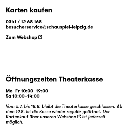
alte Stadtbad. Ab Mai 2018 wird die
Karten kaufen
Erfolgsinszenierung auf die Probebühne in
der Simon-Bolivar-Straße in Mockau verlegt.
0341 / 12 68 168
besucherservice@schauspiel-leipzig.de
Wolfgang Herrndorf, 1965–2013, arbeitete
Zum Webshop
zuerst als Maler und Illustrator, bevor er 2002
mit „in Plüschgewittern“ seinen Debütroman
veröffentlichte. Für den 2010 erschienenen
Roman „Tschick“ wurde er mehrfach
ausgezeichnet, u. a. mit dem Deutschen
Jugendliteraturpreis 2011. Die Jury
Öffnungszeiten Theaterkasse
begründete diese Entscheidung
folgendermaßen: „Das feine Gespür des
Mo–Fr 10:00–19:00
Autors für jugendrelevante Themen,
Sa 10:00–14:00
komische Dialoge, der jugendlich-
Vom 6.7. bis 18.8. bleibt die Theaterkasse geschlossen. Ab
authentische Erzählton und der bis zum
dem 19.8. ist die Kasse wieder regulär geöffnet. Der
filmreifen Finale konsequent durchgehaltene
Kartenkauf über unseren
Webshop
ist jederzeit
Spannungsbogen machen den Roman
möglich.