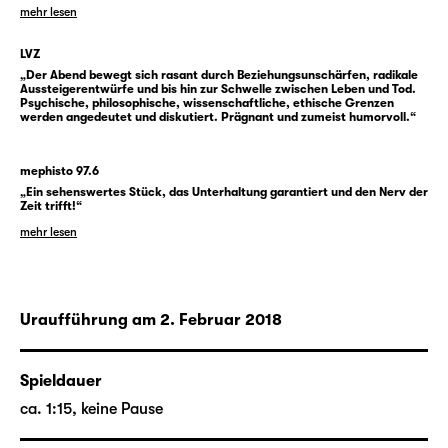
Grenzen in ihrem Leben spielen und
mehr lesen
inwiefern diese ihre unterschiedlichen
Lebenserfahrungen beeinflussen, welche
LVZ
Ängste und Sehnsüchte der Begriff bei ihnen
„Der Abend bewegt sich rasant durch Beziehungsunschärfen, radikale
Aussteigerentwürfe und bis hin zur Schwelle zwischen Leben und Tod.
weckt.
Psychische, philosophische, wissenschaftliche, ethische Grenzen
Eine Stückentwicklung mit acht Spielerinnen
werden angedeutet und diskutiert. Prägnant und zumeist humorvoll.“
und Spielern aus drei Generationen zu
Grenzziehungen, Annäherungen,
mephisto 97.6
Überschreitungen und dem Traum von
„Ein sehenswertes Stück, das Unterhaltung garantiert und den Nerv der
Zeit trifft!“
Durchlässigkeit.
mehr lesen
Yves Hinrichs arbeitet seit 2013 am
Schauspiel Leipzig, wo er den
Theaterjugendclub „Sorry, eh!“ leitet, dessen
Uraufführung am 2. Februar 2018
Inszenierungen mehrfach ausgezeichnet
wurden. „Über Grenzen“ ist nach „TSCHICK“
Spieldauer
die zweite Inszenierung, in der er mit
Mitgliedern des Jugendclubs und des
ca. 1:15, keine Pause
Schauspielensembles zusammenarbeitet.