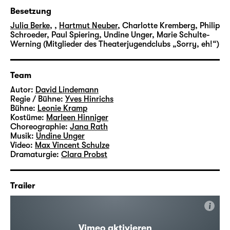
Besetzung
Julia Berke
,
,
Hartmut Neuber
,
Charlotte Kremberg, Philip
Schroeder, Paul Spiering, Undine Unger, Marie Schulte-
Werning (Mitglieder des Theaterjugendclubs „Sorry, eh!“)
Team
Autor:
David Lindemann
Regie / Bühne:
Yves Hinrichs
Bühne:
Leonie Kramp
Kostüme:
Marleen Hinniger
Choreographie:
Jana Rath
Musik:
Undine Unger
Video:
Max Vincent Schulze
Dramaturgie:
Clara Probst
Trailer
i
Vimeo aktivieren