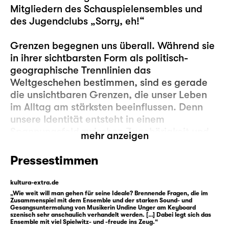
Mitgliedern des Schauspielensembles und
des Jugendclubs „Sorry, eh!“
Grenzen begegnen uns überall. Während sie
in ihrer sichtbarsten Form als politisch-
geographische Trennlinien das
Weltgeschehen bestimmen, sind es gerade
die unsichtbaren Grenzen, die unser Leben
im Alltag am stärksten beeinflussen. Denn
unsere Identität entsteht in einem
Spannungsfeld zwischen Zugehörigkeit und
mehr anzeigen
Abgrenzung. Dabei strukturieren Grenzen
unsere Denkräume und Lebenswirklichkeiten.
Pressestimmen
Gemeinsam mit Autor David Lindemann und
kultura-extra.de
Regisseur Yves Hinrichs untersuchen
„Wie weit will man gehen für seine Ideale? Brennende Fragen, die im
Zusammenspiel mit dem Ensemble und der starken Sound- und
Mitglieder des Schauspielensembles und des
Gesangsuntermalung von Musikerin Undine Unger am Keyboard
szenisch sehr anschaulich verhandelt werden. […] Dabei legt sich das
Jugendclubs „Sorry eh!“, welche Rolle
Ensemble mit viel Spielwitz- und -freude ins Zeug.“