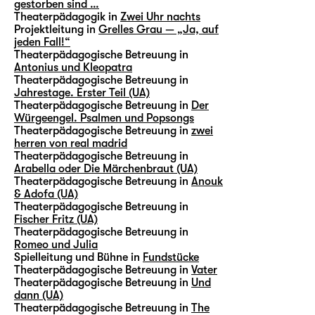
gestorben sind …
Theaterpädagogik in
Zwei Uhr nachts
Projektleitung in
Grelles Grau — „Ja, auf
jeden Fall!“
Theaterpädagogische Betreuung in
Antonius und Kleopatra
Theaterpädagogische Betreuung in
Jahrestage. Erster Teil (UA)
Theaterpädagogische Betreuung in
Der
Würgeengel. Psalmen und Popsongs
Theaterpädagogische Betreuung in
zwei
herren von real madrid
Theaterpädagogische Betreuung in
Arabella oder Die Märchenbraut (UA)
Theaterpädagogische Betreuung in
Anouk
& Adofa (UA)
Theaterpädagogische Betreuung in
Fischer Fritz (UA)
Theaterpädagogische Betreuung in
Romeo und Julia
Spielleitung und Bühne in
Fundstücke
Theaterpädagogische Betreuung in
Vater
Theaterpädagogische Betreuung in
Und
dann (UA)
Theaterpädagogische Betreuung in
The