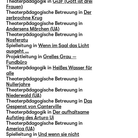
Theaterpädagogik in
Gi3F (Gott ist drei
Frauen)
Theaterpädagogische Betreuung in
Der
zerbrochne Krug
Theaterpädagogische Betreuung in
Andersens Märchen (UA)
Theaterpädagogische Betreuung in
Nosferatu
Spielleitung in
Wenn im Saal das Licht
ausgeht …
Projektleitung in
Grelles Grau —
Fundbüro
Theaterpädagogik in
Heißes Wasser für
alle
Theaterpädagogische Betreuung in
Nullerjahre
Theaterpädagogische Betreuung in
Niederwald (UA)
Theaterpädagogische Betreuung in
Das
Gespenst von Canterville
Theaterpädagogik in
Der aufhaltsame
Aufstieg des Arturo Ui
Theaterpädagogische Betreuung in
America (UA)
Spielleitung in
Und wenn sie nicht