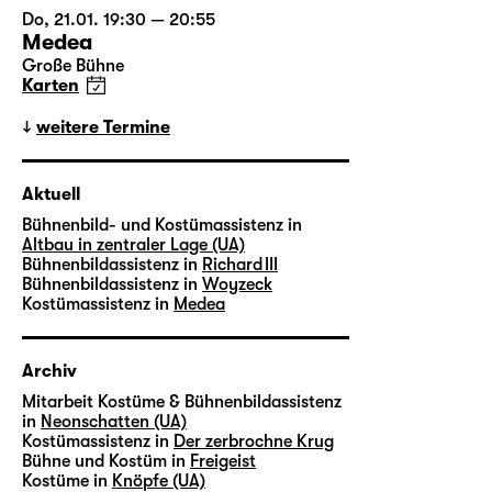
Do, 21.01. 19:30 — 20:55
Medea
Große Bühne
Karten
weitere Termine
Aktuell
Bühnenbild- und Kostümassistenz in
Altbau in zentraler Lage (UA)
Bühnenbildassistenz in
Richard III
Bühnenbildassistenz in
Woyzeck
Kostümassistenz in
Medea
Archiv
Mitarbeit Kostüme & Bühnenbildassistenz
in
Neonschatten (UA)
Kostümassistenz in
Der zerbrochne Krug
Bühne und Kostüm in
Freigeist
Kostüme in
Knöpfe (UA)