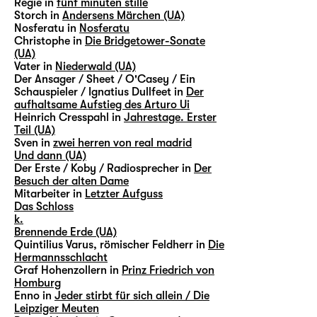
Regie in
fünf minuten stille
Storch in
Andersens Märchen (UA)
Nosferatu in
Nosferatu
Christophe in
Die Bridgetower-Sonate
(UA)
Vater in
Niederwald (UA)
Der Ansager / Sheet / O'Casey / Ein
Schauspieler / Ignatius Dullfeet in
Der
aufhaltsame Aufstieg des Arturo Ui
Heinrich Cresspahl in
Jahrestage. Erster
Teil (UA)
Sven in
zwei herren von real madrid
Und dann (UA)
Der Erste / Koby / Radiosprecher in
Der
Besuch der alten Dame
Mitarbeiter in
Letzter Aufguss
Das Schloss
k.
Brennende Erde (UA)
Quintilius Varus, römischer Feldherr in
Die
Hermannsschlacht
Graf Hohenzollern in
Prinz Friedrich von
Homburg
Enno in
Jeder stirbt für sich allein / Die
Leipziger Meuten