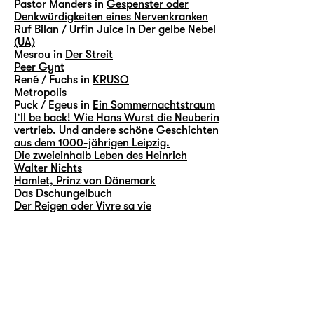
Pastor Manders in
Gespenster oder
Denkwürdigkeiten eines Nervenkranken
Ruf Bilan / Urfin Juice in
Der gelbe Nebel
(UA)
Mesrou in
Der Streit
Peer Gynt
René / Fuchs in
KRUSO
Metropolis
Puck / Egeus in
Ein Sommernachtstraum
I’ll be back! Wie Hans Wurst die Neuberin
vertrieb. Und andere schöne Geschichten
aus dem 1000-jährigen Leipzig.
Die zweieinhalb Leben des Heinrich
Walter Nichts
Hamlet, Prinz von Dänemark
Das Dschungelbuch
Der Reigen oder Vivre sa vie