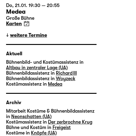
Do, 21.01. 19:30 — 20:55
Medea
Große Bühne
Karten
weitere Termine
Aktuell
Bühnenbild- und Kostümassistenz in
Altbau in zentraler Lage (UA)
Bühnenbildassistenz in
Richard III
Bühnenbildassistenz in
Woyzeck
Kostümassistenz in
Medea
Archiv
Mitarbeit Kostüme & Bühnenbildassistenz
in
Neonschatten (UA)
Kostümassistenz in
Der zerbrochne Krug
Bühne und Kostüm in
Freigeist
Kostüme in
Knöpfe (UA)