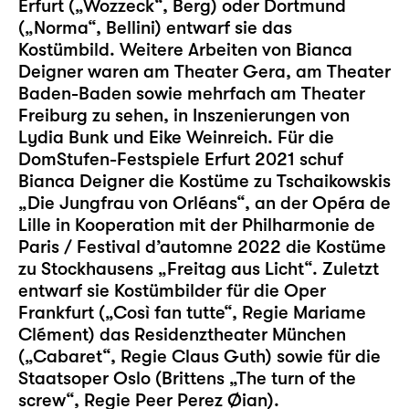
Erfurt („Wozzeck“, Berg) oder Dortmund
(„Norma“, Bellini) entwarf sie das
Kostümbild. Weitere Arbeiten von Bianca
Deigner waren am Theater Gera, am Theater
Baden-Baden sowie mehrfach am Theater
Freiburg zu sehen, in Inszenierungen von
Lydia Bunk und Eike Weinreich. Für die
DomStufen-Festspiele Erfurt 2021 schuf
Bianca Deigner die Kostüme zu Tschaikowskis
„Die Jungfrau von Orléans“, an der Opéra de
Lille in Kooperation mit der Philharmonie de
Paris / Festival d’automne 2022 die Kostüme
zu Stockhausens „Freitag aus Licht“. Zuletzt
entwarf sie Kostümbilder für die Oper
Frankfurt („Così fan tutte“, Regie Mariame
Clément) das Residenztheater München
(„Cabaret“, Regie Claus Guth) sowie für die
Staatsoper Oslo (Brittens „The turn of the
screw“, Regie Peer Perez Øian).