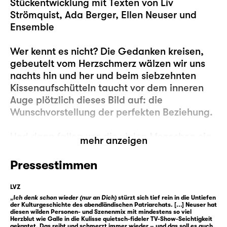
Stückentwicklung mit Texten von Liv
Strömquist, Ada Berger, Ellen Neuser und
Ensemble
Wer kennt es nicht? Die Gedanken kreisen,
gebeutelt vom Herzschmerz wälzen wir uns
nachts hin und her und beim siebzehnten
Kissenaufschütteln taucht vor dem inneren
Auge plötzlich dieses Bild auf: die
Wunschvorstellung der perfekten Beziehung.
Und dann fallen uns die vielen Menschen ein,
mehr anzeigen
die diese Beziehungen vor uns geführt haben
oder es bis heute tun: John Lennon und Yoko
Pressestimmen
Ono zum Beispiel oder Elizabeth Bennet und
Mr. Darcy oder Angela Merkel und Joachim
LVZ
Sauer oder Caesar und Kleopatra oder —
„
Ich denk schon wieder (nur an Dich)
stürzt sich tief rein in die Untiefen
der Kulturgeschichte des abendländischen Patriarchats. [...] Neuser hat
ach, ist ja auch egal. Es sind doch eh immer
diesen wilden Personen- und Szenenmix mit mindestens so viel
Herzblut wie Galle in die Kulisse quietsch-fideler TV-Show-Seichtigkeit
nur die anderen, die die perfekten
gekantet. Das reibt und schmerzt immer wieder – und das soll es auch.