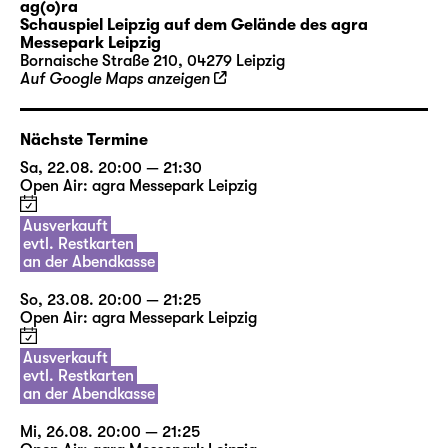
ag(o)ra
Fernsehen, Popkultur oder aus Erzählungen
Schauspiel Leipzig auf dem Gelände des agra
ihrer Großeltern kennen. Sie schlüpfen in die
Messepark Leipzig
Bornaische Straße 210, 04279 Leipzig
Rollen verschiedenster Paare, sie flirten,
Auf Google Maps anzeigen
streiten, vertragen und trennen sich. Sie
schreiben sich Briefe und Liebeslieder:
Nächste Termine
I’M EVERY WOMAN, IT’S ALL IN
Sa, 22.08. 20:00 — 21:30
ME ANYTHING YOU WANT
Open Air: agra Messepark Leipzig
DONE, BABY, I’LL DO IT
Ausverkauft
NATURALLY
evtl. Restkarten
an der Abendkasse
Diese Zeilen sangen zuerst Chaka Khan,
So, 23.08. 20:00 — 21:25
später Whitney Houston und schließlich mit
Open Air: agra Messepark Leipzig
ihnen unzählige Fans vor den Radios, bei
Konzerten, im Auto, unter der Dusche — bis
Ausverkauft
evtl. Restkarten
heute. Alles zu sein, was das Gegenüber sich
an der Abendkasse
wünscht, ist das unser Ziel? Eine Frau sein, so
wunderschön und ewig jung und voller
Mi, 26.08. 20:00 — 21:25