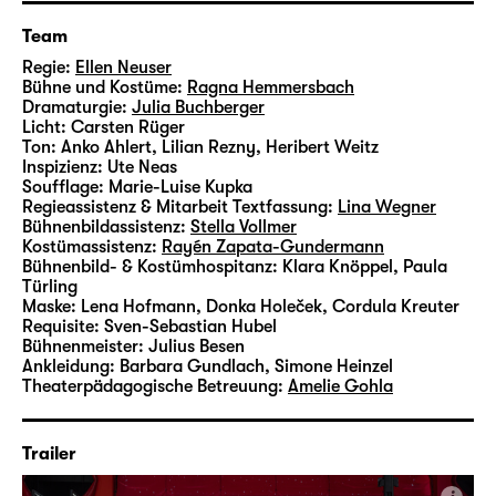
Nach „
Spieglein, Spieglein, halt’s Maul, wir
Team
müssen nachdenken
“ im Foyer 1 ist „Ich denk
schon wieder (nur an dich)“ ihre mittlerweile
Regie:
Ellen Neuser
Bühne und Kostüme:
Ragna Hemmersbach
dritte Regiearbeit am Schauspiel Leipzig, die
Dramaturgie:
Julia Buchberger
nach 16 restlos ausverkauften Vorstellungen
Licht:
Carsten Rüger
noch einmal auf den agra Messepark
Ton:
Anko Ahlert, Lilian Rezny, Heribert Weitz
Inspizienz:
Ute Neas
zurückkehrt und die sommerliche Wiese
Soufflage:
Marie-Luise Kupka
wieder in einen glänzend pinken Jahrmarkt
Regieassistenz & Mitarbeit Textfassung:
Lina Wegner
verwandelt.
Bühnenbildassistenz:
Stella Vollmer
Kostümassistenz:
Rayén Zapata-Gundermann
Bühnenbild- & Kostümhospitanz:
Klara Knöppel, Paula
Türling
Maske:
Lena Hofmann, Donka Holeček, Cordula Kreuter
Requisite:
Sven-Sebastian Hubel
Bühnenmeister:
Julius Besen
Ankleidung:
Barbara Gundlach, Simone Heinzel
Theaterpädagogische Betreuung:
Amelie Gohla
Trailer