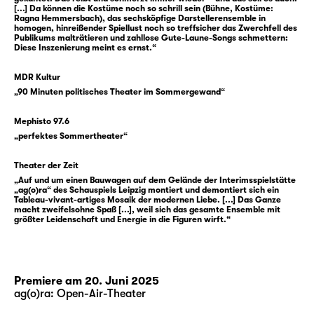
Beziehungen führen, und nie wir selbst. Und
[...] Da können die Kostüme noch so schrill sein (Bühne, Kostüme:
Ragna Hemmersbach), das sechsköpfige Darstellerensemble in
na klar, wir wissen doch, dass das nur Bilder
homogen, hinreißender Spiellust noch so treffsicher das Zwerchfell des
Publikums malträtieren und zahllose Gute-Laune-Songs schmettern:
sind, unerreichbare Ideale, die uns nur im
Diese Inszenierung meint es ernst.“
Weg stehen. Aber irgendwas daran lässt uns
nicht los. Vielleicht ist es ja doch möglich,
MDR Kultur
vielleicht müssen wir es nur genug wollen,
„90 Minuten politisches Theater im Sommergewand“
uns nur ein bisschen mehr anstrengen, die
Mephisto 97.6
Hoffnung nicht aufgeben. Aber wie soll das
„perfektes Sommertheater“
gehen? Und worauf hoffen wir eigentlich?
Theater der Zeit
Das fragt sich auch Liv Strömquist in ihrer
„Auf und um einen Bauwagen auf dem Gelände der Interimsspielstätte
„ag(o)ra“ des Schauspiels Leipzig montiert und demontiert sich ein
Graphic Novel „I’m every woman“ und mit ihr
Tableau-vivant-artiges Mosaik der modernen Liebe. [...] Das Ganze
Ada Berger, die daraus ein Stück geschrieben
macht zweifelsohne Spaß [...], weil sich das gesamte Ensemble mit
größter Leidenschaft und Energie in die Figuren wirft.“
hat. Darin begegnen wir fünf Menschen
unterschiedlichen Alters, allesamt auf der
Suche nach dem Grund ihres immer
wiederkehrenden Herzschmerzes. Gekonnt
Premiere am 20. Juni 2025
und einfallsreich stellen sie Szenen der
ag(o)ra: Open-Air-Theater
Beziehungen nach, die sie aus Literatur,