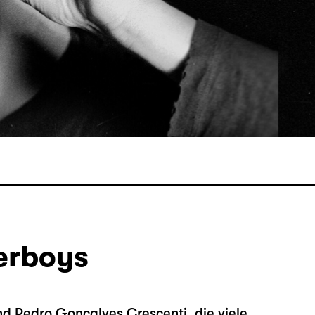
erboys
nd Pedro Goncalves Crescenti, die viele