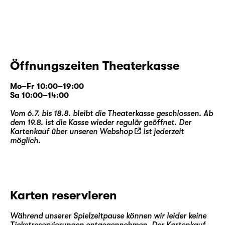
Gesellschaft geprägt. Was sein Blick dabei
einfing, war seiner Zeit weit voraus — und
führt tief in die theatralen Welten eines
Samuel Beckett oder Jean-Paul Sartre.
Öffnungszeiten Theaterkasse
Enrico Lübbe
inszeniert Tschechows Drama
noch einmal im Team mit Bühnenbildner
Mo–Fr 10:00–19:00
Etienne Pluss
und Kostümbildnerin
Bianca
Sa 10:00–14:00
Deigner
. Seit 2013 entstanden in dieser
Vom 6.7. bis 18.8. bleibt die Theaterkasse geschlossen. Ab
Zusammenarbeit am Schauspiel Leipzig
dem 19.8. ist die Kasse wieder regulär geöffnet. Der
Inszenierungen, die das Haus prägten, wie
Kartenkauf über unseren
Webshop
ist jederzeit
möglich.
etwa „
Die Maßnahme / Die Perser
“, „
Faust 1
+ 2
“, „
Woyzeck
“ oder „
Das kalte Herz
“.
Zugleich arbeitete Etienne Pluss u. a. an der
Metropolitan Opera New York, am Royal
Opera House Covent Garden London oder
Karten reservieren
bei den Salzburger Festspielen; Bianca
Deigner entwarf Kostümbilder für die Oper
Während unserer Spielzeitpause können wir leider keine