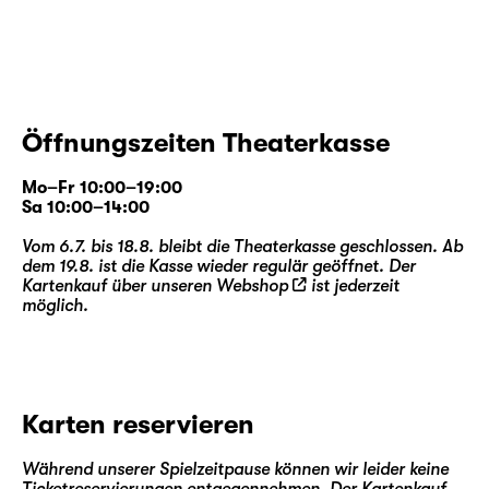
Gesellschaft geprägt. Was sein Blick dabei
einfing, war seiner Zeit weit voraus — und
führt tief in die theatralen Welten eines
Samuel Beckett oder Jean-Paul Sartre.
Öffnungszeiten Theaterkasse
Enrico Lübbe
inszeniert Tschechows Drama
noch einmal im Team mit Bühnenbildner
Mo–Fr 10:00–19:00
Etienne Pluss
und Kostümbildnerin
Bianca
Sa 10:00–14:00
Deigner
. Seit 2013 entstanden in dieser
Vom 6.7. bis 18.8. bleibt die Theaterkasse geschlossen. Ab
Zusammenarbeit am Schauspiel Leipzig
dem 19.8. ist die Kasse wieder regulär geöffnet. Der
Inszenierungen, die das Haus prägten, wie
Kartenkauf über unseren
Webshop
ist jederzeit
möglich.
etwa „
Die Maßnahme / Die Perser
“, „
Faust 1
+ 2
“, „
Woyzeck
“ oder „
Das kalte Herz
“.
Zugleich arbeitete Etienne Pluss u. a. an der
Metropolitan Opera New York, am Royal
Opera House Covent Garden London oder
Karten reservieren
bei den Salzburger Festspielen; Bianca
Deigner entwarf Kostümbilder für die Oper
Während unserer Spielzeitpause können wir leider keine