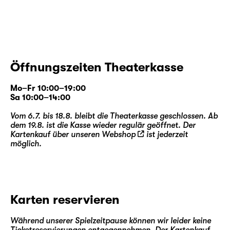
Gesellschaft geprägt. Was sein Blick dabei
einfing, war seiner Zeit weit voraus — und
führt tief in die theatralen Welten eines
Samuel Beckett oder Jean-Paul Sartre.
Öffnungszeiten Theaterkasse
Enrico Lübbe
inszeniert Tschechows Drama
noch einmal im Team mit Bühnenbildner
Mo–Fr 10:00–19:00
Etienne Pluss
und Kostümbildnerin
Bianca
Sa 10:00–14:00
Deigner
. Seit 2013 entstanden in dieser
Vom 6.7. bis 18.8. bleibt die Theaterkasse geschlossen. Ab
Zusammenarbeit am Schauspiel Leipzig
dem 19.8. ist die Kasse wieder regulär geöffnet. Der
Inszenierungen, die das Haus prägten, wie
Kartenkauf über unseren
Webshop
ist jederzeit
möglich.
etwa „
Die Maßnahme / Die Perser
“, „
Faust 1
+ 2
“, „
Woyzeck
“ oder „
Das kalte Herz
“.
Zugleich arbeitete Etienne Pluss u. a. an der
Metropolitan Opera New York, am Royal
Opera House Covent Garden London oder
Karten reservieren
bei den Salzburger Festspielen; Bianca
Deigner entwarf Kostümbilder für die Oper
Während unserer Spielzeitpause können wir leider keine