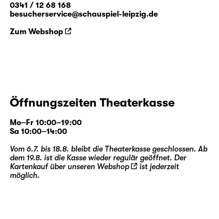
0341 / 12 68 168
besucherservice@schauspiel-leipzig.de
Die künstlerische Leitung dieser Produktion
Zum Webshop
übernehmen
Falk Rößler
,
Hubert Wild
und
Salome Schneebeli
.
Falk Rößler
entwickelte zuletzt am Schauspiel
Leipzig für die ag(o)ra auf dem Gelände des
agra Messepark Leipzig „
Die Gläserne Kuh.
Prüfbegehung der agra-
Öffnungszeiten Theaterkasse
Landwirtschaftsausstellung 1981
“.
Hubert
Wild
war mehrfach in Produktionen des
Mo–Fr 10:00–19:00
Schauspiel Leipzig als Sänger und
Sa 10:00–14:00
Schauspieler zu Gast (u. a. „
Wolken.Heim
“
Vom 6.7. bis 18.8. bleibt die Theaterkasse geschlossen. Ab
und „
Die Rättin
“), zudem inszenierte er
dem 19.8. ist die Kasse wieder regulär geöffnet. Der
„
Cabaret
“ und „
Lazarus
“. Die
Kartenkauf über unseren
Webshop
ist jederzeit
Choreographin
Salome Schneebeli
möglich.
inszenierte u. a. die Uraufführungen von
Giorgio Ferrettis „
America
“ und Raphaela
Bardutzkys
„Altbau in zentraler Lage
“ in der