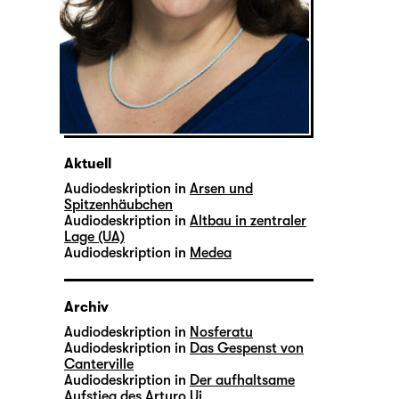
Aktuell
Audiodeskription in
Arsen und
Spitzenhäubchen
Audiodeskription in
Altbau in zentraler
Lage (UA)
Audiodeskription in
Medea
Archiv
Audiodeskription in
Nosferatu
Audiodeskription in
Das Gespenst von
Canterville
Audiodeskription in
Der aufhaltsame
Aufstieg des Arturo Ui