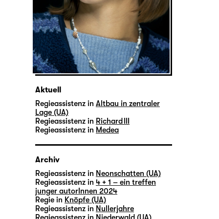
Aktuell
Regieassistenz in
Altbau in zentraler
Lage (UA)
Regieassistenz in
Richard III
Regieassistenz in
Medea
Archiv
Regieassistenz in
Neonschatten (UA)
Regieassistenz in
4 + 1 – ein treffen
junger autorInnen 2024
Regie in
Knöpfe (UA)
Regieassistenz in
Nullerjahre
Regieassistenz in
Niederwald (UA)