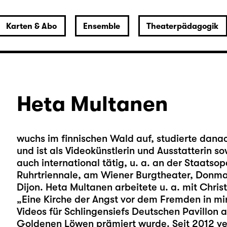
Karten & Abo
Ensemble
Theaterpädagogik
Heta Multanen
wuchs im finnischen Wald auf, studierte dana
und ist als Videokünstlerin und Ausstatterin 
auch international tätig, u. a. an der Staatsope
Ruhrtriennale, am Wiener Burgtheater, Donma
Dijon. Heta Multanen arbeitete u. a. mit Chris
„Eine Kirche der Angst vor dem Fremden in mi
Videos für Schlingensiefs Deutschen Pavillon 
Goldenen Löwen prämiert wurde. Seit 2012 verb