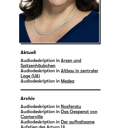
Aktuell
Audiodeskription in
Arsen und
Spitzenhäubchen
Audiodeskription in
Altbau in zentraler
Lage (UA)
Audiodeskription in
Medea
Archiv
Audiodeskription in
Nosferatu
Audiodeskription in
Das Gespenst von
Canterville
Audiodeskription in
Der aufhaltsame
Aufstieg des Arturo Ui