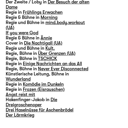
Der Zweite / Loby in
Der Besuch der alten
Dame
Regie in
Frühlings Erwachen
Regie & Bühne in
Morning
Regie und Bühne in
mind.body.workout
(UA)
If you were God
Regie & Bühne in
Ännie
Cover in
Die Nachtigall (UA)
Regie und Bühne in
Kult.
Regie, Bühne in
Über Grenzen (UA)
Regie, Bühne in
TSCHICK
Regie in
Einige Nachrichten an das All
Regie, Bühne in
Never Ever Disconnected
Künstlerische Leitung, Bühne in
Wunderland
Regie in
Komödie im Dunkeln
Regie in
Frozen (Eisrauschen)
Angst reist mit
Hakenfinger-Jakob in
Die
Dreigroschenoper
Drei Haselnüsse für Aschenbrödel
Der Lärmkrieg