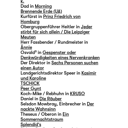
k.
Dad in
Morning
Brennende Erde (UA)
Kurfürst in
Prinz Friedrich von
Homburg
Obergruppenführer Heitler in
Jeder
stirbt für sich allein / Die Leipziger
Meuten
Herr Fassbender / Rundmeister in
Ännie
Osvald³ in
Gespenster oder
Denkwürdigkeiten eines Nervenkranken
Der Direktor in
Sechs Personen suchen
einen Autor
Landgerichtsdirektor Speer in
Kasimir
und Karoline
TSCHICK
Peer Gynt
Koch-Mike / Rebhuhn in
KRUSO
Daniel in
Die Räuber
Selsdon Mowbray, Einbrecher in
Der
nackte Wahnsinn
Theseus / Oberon in
Ein
Sommernachtstraum
Splendid’s