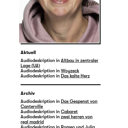
Aktuell
Audiodeskription in
Altbau in zentraler
Lage (UA)
Audiodeskription in
Woyzeck
Audiodeskription in
Das kalte Herz
Archiv
Audiodeskription in
Das Gespenst von
Canterville
Audiodeskription in
Cabaret
Audiodeskription in
zwei herren von
real madrid
Audiodeskription in
Romeo und Julia