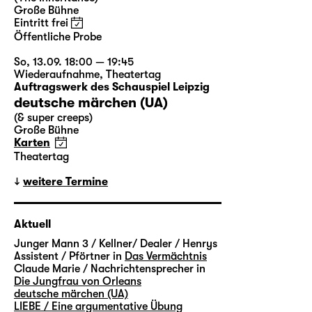
Große Bühne
Eintritt frei
Öffentliche Probe
So, 13.09. 18:00 — 19:45
Wiederaufnahme
,
Theatertag
Auftragswerk des Schauspiel Leipzig
deutsche märchen (UA)
(& super creeps)
Große Bühne
Karten
Theatertag
weitere Termine
Aktuell
Junger Mann 3 / Kellner/ Dealer / Henrys
Assistent / Pförtner in
Das Vermächtnis
Claude Marie / Nachrichtensprecher in
Die Jungfrau von Orleans
deutsche märchen (UA)
LIEBE / Eine argumentative Übung