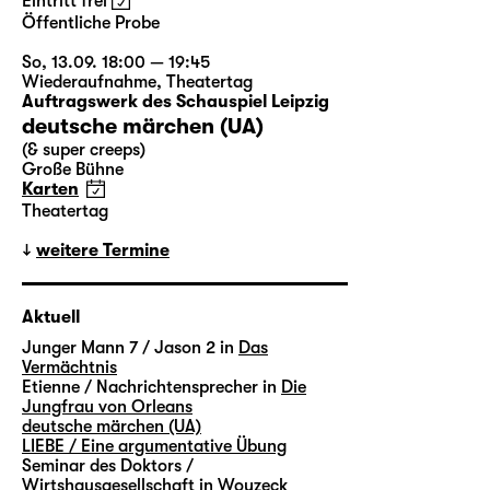
Eintritt frei
Öffentliche Probe
So, 13.09. 18:00 — 19:45
Wiederaufnahme
,
Theatertag
Auftragswerk des Schauspiel Leipzig
deutsche märchen (UA)
(& super creeps)
Große Bühne
Karten
Theatertag
weitere Termine
Aktuell
Junger Mann 7 / Jason 2 in
Das
Vermächtnis
Etienne / Nachrichtensprecher in
Die
Jungfrau von Orleans
deutsche märchen (UA)
LIEBE / Eine argumentative Übung
Seminar des Doktors /
Wirtshausgesellschaft in
Woyzeck