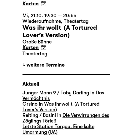
Karten
Mi, 21.10. 19:30 — 20:55
Wiederaufnahme
,
Theatertag
Was ihr wollt (A Tortured
Lover’s Version)
Große Bühne
Karten
Theatertag
weitere Termine
Aktuell
Junger Mann 9 / Toby Darling in
Das
Vermächtnis
Orsino in
Was ihr wollt (A Tortured
Lover’s Version)
Reiting / Basini in
Die Verwirrungen des
Zöglings Törleß
Letzte Station Torgau. Eine kalte
Umarmung (UA)