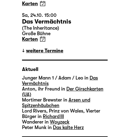
Karten
Sa, 24.10. 15:00
Das Vermächtnis
(The Inheritance)
Große Bühne
Karten
weitere Termine
Aktuell
Junger Mann 1 / Adam / Leo in
Das
Vermächtnis
Anton, ihr Freund in
Der Girschkarten
(UA)
Mortimer Brewster in
Arsen und
Spitzenhäubchen
Lord Rivers, Prinz von Wales, Vierter
Bürger in
Richard III
Wanderer in
Woyzeck
Peter Munk in
Das kalte Herz