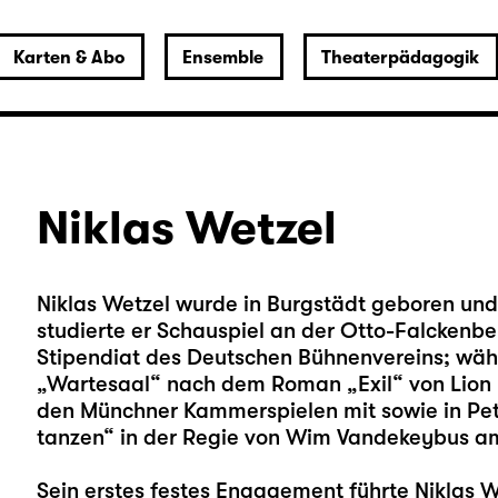
Karten & Abo
Ensemble
Theaterpädagogik
Niklas Wetzel
Niklas Wetzel wurde in Burgstädt geboren und
studierte er Schauspiel an der Otto-Falckenb
Stipendiat des Deutschen Bühnenvereins; währ
„Wartesaal“ nach dem Roman „Exil“ von Lion 
den Münchner Kammerspielen mit sowie in Pete
tanzen“ in der Regie von Wim Vandekeybus a
Sein erstes festes Engagement führte Niklas 