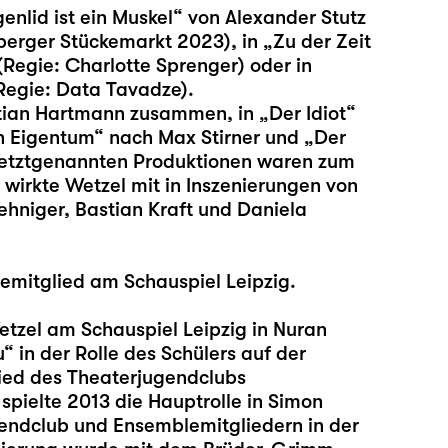
ugenlid ist ein Muskel“ von Alexander Stutz
berger Stückemarkt 2023), in „Zu der Zeit
Regie: Charlotte Sprenger) oder in
Regie: Data Tavadze).
tian Hartmann zusammen, in „Der Idiot“
in Eigentum“ nach Max Stirner und „Der
etztgenannten Produktionen waren zum
wirkte Wetzel mit in Inszenierungen von
ehniger, Bastian Kraft und Daniela
emitglied am Schauspiel Leipzig.
Wetzel am Schauspiel Leipzig in Nuran
u
“ in der Rolle des Schülers auf der
lied des Theaterjugendclubs
pielte 2013 die Hauptrolle in Simon
endclub und Ensemblemitgliedern in der