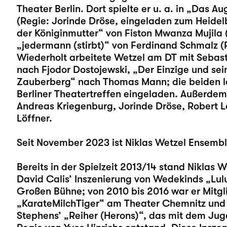
Theater Berlin. Dort spielte er u. a. in „Das A
(Regie: Jorinde Dröse, eingeladen zum Heidel
der Königinmutter“ von Fiston Mwanza Mujila (
„jedermann (stirbt)“ von Ferdinand Schmalz (
Wiederholt arbeitete Wetzel am DT mit Sebas
nach Fjodor Dostojewski, „Der Einzige und se
Zauberberg“ nach Thomas Mann; die beiden l
Berliner Theatertreffen eingeladen. Außerdem 
Andreas Kriegenburg, Jorinde Dröse, Robert L
Löffner.
Seit November 2023 ist Niklas Wetzel Ensembl
Bereits in der Spielzeit 2013/14 stand Niklas 
David Calis’ Inszenierung von Wedekinds „
Lul
Großen Bühne; von 2010 bis 2016 war er Mitg
„KarateMilchTiger“ am Theater Chemnitz und s
Stephens’ „Reiher (Herons)“, das mit dem Jug