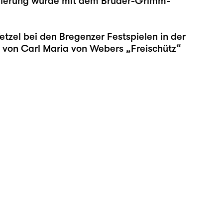
zenierung wurde mit dem Brüder-Grimm-
zel bei den Bregenzer Festspielen in der
ng von Carl Maria von Webers „Freischütz“