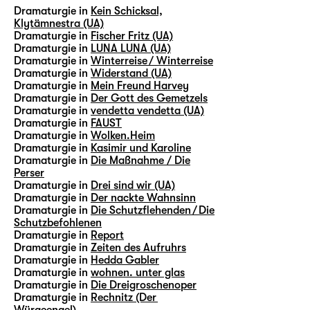
Dramaturgie in
Kein Schicksal,
Klytämnestra (UA)
Dramaturgie in
Fischer Fritz (UA)
Dramaturgie in
LUNA LUNA (UA)
Dramaturgie in
Winterreise / Winterreise
Dramaturgie in
Widerstand (UA)
Dramaturgie in
Mein Freund Harvey
Dramaturgie in
Der Gott des Gemetzels
Dramaturgie in
vendetta vendetta (UA)
Dramaturgie in
FAUST
Dramaturgie in
Wolken.Heim
Dramaturgie in
Kasimir und Karoline
Dramaturgie in
Die Maßnahme / Die
Perser
Dramaturgie in
Drei sind wir (UA)
Dramaturgie in
Der nackte Wahnsinn
Dramaturgie in
Die Schutzflehenden / Die
Schutzbefohlenen
Dramaturgie in
Report
Dramaturgie in
Zeiten des Aufruhrs
Dramaturgie in
Hedda Gabler
Dramaturgie in
wohnen. unter glas
Dramaturgie in
Die Dreigroschenoper
Dramaturgie in
Rechnitz (Der
Würgeengel)